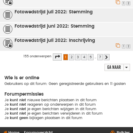
1
2
Fotowedstrijd juli 2022: Stemming
Fotowedstrijd juni 2022: Stemming
Fotowedstrijd juli 2022: Inschrijving
1
2
Pagina
1
van
7
155 onderwerpen
1
2
3
4
5
…
7
Volgende
Ga naar
Wie is er online
Gebruikers op dit forum: Geen geregistreerde gebruikers en 11 gasten
Forumpermissies
Je
kunt niet
nieuwe berichten plaatsen in dit forum
Je
kunt niet
reageren op onderwerpen in dit forum
Je
kunt niet
je eigen berichten wijzigen in dit forum
Je
kunt niet
je eigen berichten verwijderen in dit forum
Je
kunt geen
bijlagen plaatsen in dit forum
Home
Forumoverzicht
Policies