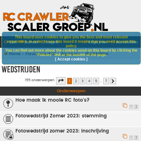
This board uses cookies to give you the best and most relevant
experience. In order to use this board it means that you need accept this
V&A
Doneer
Regels
Registreer
Aanmelden
policy.
You can find out more about the cookies used on this board by clicking the
Home
Forumoverzicht
Algemeen
Wedstrijden
"Policies" link at the bottom of the page.
[ Accept cookies ]
Wedstrijden
Pagina
1
van
7
155 onderwerpen
1
2
3
4
5
…
7
Volgende
Onderwerpen
Hoe maak ik mooie RC foto's?
1
2
Fotowedstrijd Zomer 2023: stemming
Fotowedstrijd zomer 2023: Inschrijving
1
2