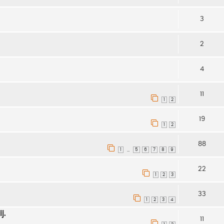
3
2
4
11
1
2
19
1
2
88
1
5
6
7
8
9
…
22
1
2
3
33
1
2
3
4
j.
11