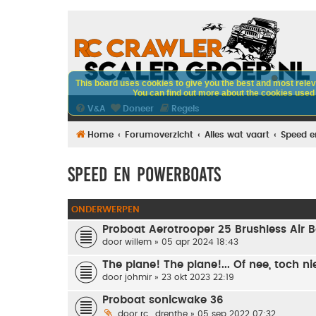
This board uses cookies to give you the best and most releva
You can find out more about the cookies used o
V&A
Doneer
Regels
Home
Forumoverzicht
Alles wat vaart
Speed e
Speed en Powerboats
ONDERWERPEN
Proboat Aerotrooper 25 Brushless Air 
door
willem
» 05 apr 2024 18:43
The plane! The plane!... Of nee, toch nie
door
johmir
» 23 okt 2023 22:19
Proboat sonicwake 36
door
rc_drenthe
» 05 sep 2022 07:32