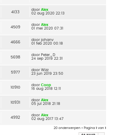
door
Alex
4133
02 aug 2020 22:13
door
Alex
4509
01 mei 2020 07:31
door
johanv
4666
01 feb 2020 00:18
door
Peter_D
5698
24 sep 2019 22:31
door
Wizz
5977
23 jun 2019 23:50
door
Coop
10910
16 aug 2018 12:11
door
Alex
10931
05 jul 2018 21:18
door
Alex
4992
02 aug 2017 13:47
20 onderwerpen • Pagina
1
van
1