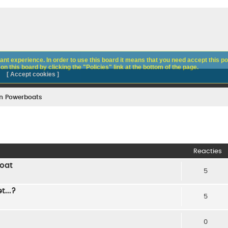
nt experience. In order to use this board it means that you need accept this pol
n this board by clicking the "Policies" link at the bottom of the page.
[ Accept cookies ]
n Powerboats
Reacties
Boat
5
t...?
5
0