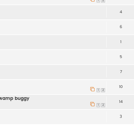
1
2
4
6
1
5
7
10
1
2
 swamp buggy
14
1
2
3