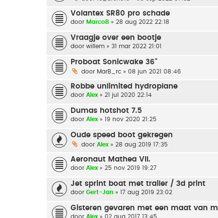
Volantex SR80 pro schade
door
MarcoB
» 28 aug 2022 22:18
Vraagje over een bootje
door
willem
» 31 mar 2022 21:01
Proboat Sonicwake 36"
door
MarB_rc
» 08 jun 2021 08:46
Robbe unlimited hydroplane
door
Alex
» 21 jul 2020 22:14
Dumas hotshot 7.5
door
Alex
» 19 nov 2020 21:25
Oude speed boot gekregen
door
Alex
» 28 aug 2019 17:35
Aeronaut Mathea VII.
door
Alex
» 25 nov 2019 19:27
Jet sprint boat met trailer / 3d print
door
Gert-Jan
» 17 aug 2019 23:02
Gisteren gevaren met een maat van mi
door
Alex
» 02 aug 2017 13:45