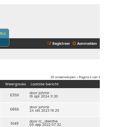
icy.
Registreer
Aanmelden
20 onderwerpen • Pagina
1
van
1
Weergaves
Laatste bericht
door
johmir
63511
16 apr 2024 11:30
door
johmir
6866
24 okt 2023 19:25
door
rc_drenthe
5149
05 sep 2022 07:32