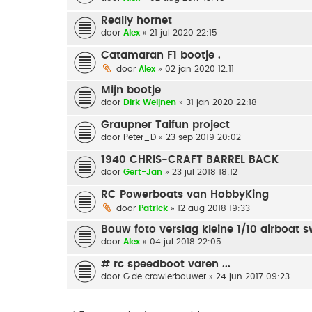
Really hornet
door
Alex
» 21 jul 2020 22:15
Catamaran F1 bootje .
door
Alex
» 02 jan 2020 12:11
Mijn bootje
door
Dirk Weijnen
» 31 jan 2020 22:18
Graupner Taifun project
door
Peter_D
» 23 sep 2019 20:02
1940 CHRIS-CRAFT BARREL BACK
door
Gert-Jan
» 23 jul 2018 18:12
RC Powerboats van HobbyKing
door
Patrick
» 12 aug 2018 19:33
Bouw foto verslag kleine 1/10 airboat
door
Alex
» 04 jul 2018 22:05
# rc speedboot varen ...
door
G.de crawlerbouwer
» 24 jun 2017 09:23