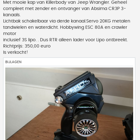
h
Met mooie kap van Killerbody van Jeep Wrangler. Geheel
t
compleet met zender en ontvanger van Absima CR3P 3-
kanaals.
Lichtbak schakelbaar via derde kanaal.Servo 20KG metalen
tandwielen en waterdicht. Hobbywing ESC 80A en crawler
motor
inclusief 3S lipo. . Dus RTR alleen lader voor Lipo ontbreekt.
Richtprijs: 350,00 euro
Is verkocht!
BIJLAGEN