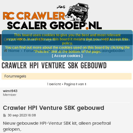
This board uses cookies to give you the best and most relevant
experience. In order to use this board it means that you need accept this
V&A
Doneer
Regels
Registreer
Aanmelden
policy.
You can find out more about the cookies used on this board by clicking the
Home
Forumoverzicht
Koopjeshoek
Te koop aangeboden
"Policies" link at the bottom of the page.
[ Accept cookies ]
Crawler HPI Venture SBK gebouwd
Forumregels
1 bericht • Pagina
1
van
1
wim1943
Member
Crawler HPI Venture SBK gebouwd
B
30 sep 2023 16:08
e
r
Nieuw gebouwde HPI-Ventur SBK kit, alleen proeftrail
i
gelopen,.
c