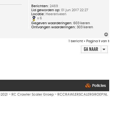
Berichten:
2469
Lid geworden op:
01 jun 2017 22:27
Locatie:
Heerenveen
x 6
Gegeven waarderingen:
603 keren
Ontvangen waarderingen:
303 keren
O
m
1 bericht • Pagina
1
van
1
h
o
Ga naar
o
g
Policies
7-2021 - RC Crawler Scaler Groep - RCCRAWLERSCALERGROEP.NL