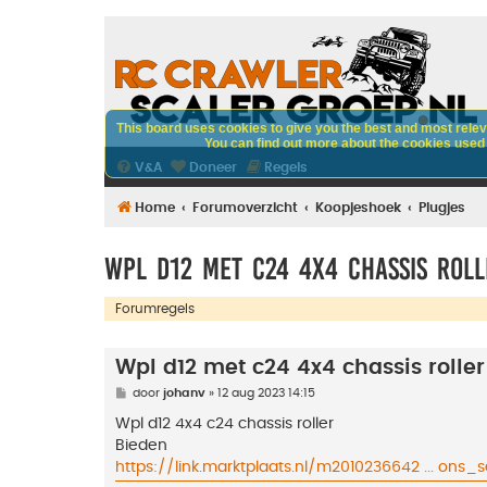
This board uses cookies to give you the best and most releva
You can find out more about the cookies used o
V&A
Doneer
Regels
Home
Forumoverzicht
Koopjeshoek
Plugjes
Wpl d12 met c24 4x4 chassis roll
Forumregels
Wpl d12 met c24 4x4 chassis roller
B
door
johanv
»
12 aug 2023 14:15
e
r
Wpl d12 4x4 c24 chassis roller
i
Bieden
c
h
https://link.marktplaats.nl/m2010236642 ... ons_se
t