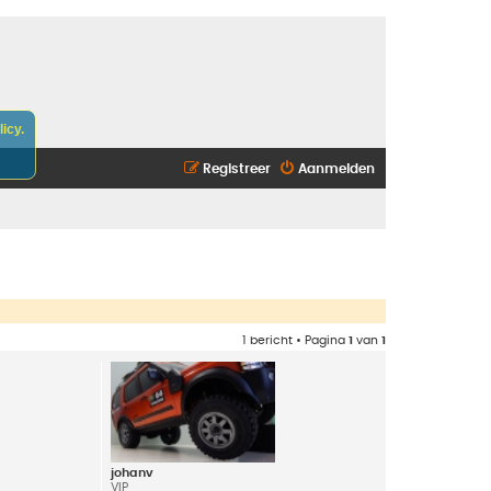
icy.
Registreer
Aanmelden
1 bericht • Pagina
1
van
1
johanv
VIP