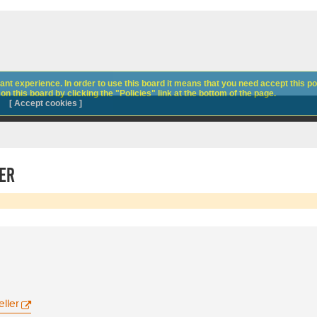
nt experience. In order to use this board it means that you need accept this pol
n this board by clicking the "Policies" link at the bottom of the page.
[ Accept cookies ]
er
ller