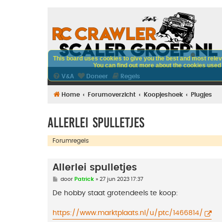
This board uses cookies to give you the best and most releva
You can find out more about the cookies used o
V&A
Doneer
Regels
Home
Forumoverzicht
Koopjeshoek
Plugjes
Allerlei spulletjes
Forumregels
Allerlei spulletjes
B
door
Patrick
»
27 jun 2023 17:37
e
r
De hobby staat grotendeels te koop:
i
c
h
https://www.marktplaats.nl/u/ptc/1466814/
t