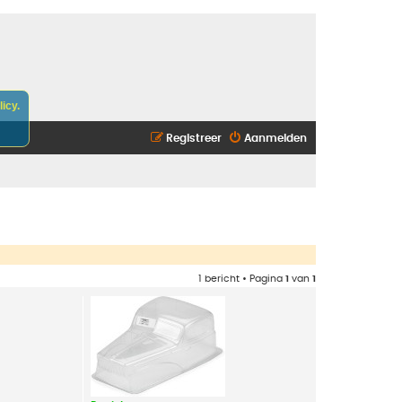
icy.
Registreer
Aanmelden
1 bericht • Pagina
1
van
1