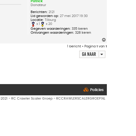
Patrick
Donateur
Berichten:
2121
Lid geworden op:
27 mei 2017 19:30
Locatie:
Tilburg
x 1
x 20
Gegeven waarderingen:
335 keren
Ontvangen waarderingen:
328 keren
O
m
1 bericht • Pagina
1
van
1
h
o
Ga naar
o
g
Policies
7-2021 - RC Crawler Scaler Groep - RCCRAWLERSCALERGROEP.NL