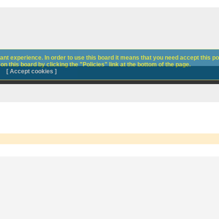
nt experience. In order to use this board it means that you need accept this pol
n this board by clicking the "Policies" link at the bottom of the page.
[ Accept cookies ]