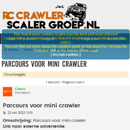
This board uses cookies to give you the best and most relevant
experience. In order to use this board it means that you need accept this
V&A
Doneer
Regels
Registreer
Aanmelden
policy.
You can find out more about the cookies used on this board by clicking the
Home
Forumoverzicht
Koopjeshoek
Plugjes
"Policies" link at the bottom of the page.
[ Accept cookies ]
Parcours voor mini crawler
Forumregels
1 bericht • Pagina
1
van
1
Cesco
Donateur
Parcours voor mini crawler
B
22 okt 2022 13:01
e
r
Omschrijving:
Parcours voor mini crawler
i
Link naar externe advertentie:
c