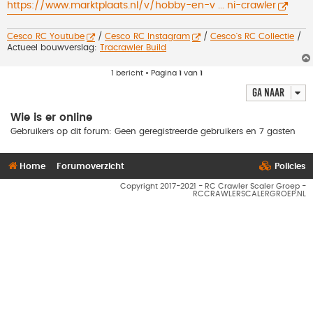
h
https://www.marktplaats.nl/v/hobby-en-v ... ni-crawler
t
Cesco RC Youtube
/
Cesco RC Instagram
/
Cesco's RC Collectie
/
Actueel bouwverslag:
Tracrawler Build
1 bericht • Pagina
1
van
1
Ga naar
Wie is er online
Gebruikers op dit forum: Geen geregistreerde gebruikers en 7 gasten
Home
Forumoverzicht
Policies
Copyright 2017-2021 - RC Crawler Scaler Groep -
RCCRAWLERSCALERGROEP.NL