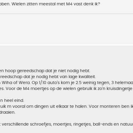
ebben. Wielen zitten meestal met M4 vast denk ik?
een hoop gereedschap dat je niet nodig hebt.
gereedschap dat je nodig hebt van lage kwaliteit.
 Wiha of Wera. Op 1/10 auto's kom je 2.5 weinig tegen, 3 helemaal
. Voor de M4 moertjes op de wielen gebruik ik zo'n kruisdingetje d
n heel eind.
bruik m vooral om dingen uit elkaar te halen. Voor monteren ben i
draaien.
et verschillende schroefjes, moertjes, ringetjes, ball-ends en natuurl