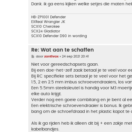
i
Dank. ik ga eens kijken welke setjes die maten h
c
h
t
HB-ZP1001 Defender
EXReal Wrangler JK
SCX10 Cherokee
SCX24 Gladiator
SCX10 Defender D90 in wording
Re: Wat aan te schaffen
B
door
zanthrax
»
24 sep 2021 20:41
e
r
Niet voor gereedschapsets gaan.
i
Bij een doe-het-zelf zaak betaal je te veel voor 
c
h
Bij RC specifieke sets betaal je te veel voor het 
t
1.5, 2 en 2.5 mm imbus schroevendraaiers, los van
Een 5.5mm steeksleutel is handig voor M3 moertjes
elke auto krijgt.
Verder nog een goeie combitang en je bent al ee
Een elektrische schroevendraaier is bonus. Ik ge
bang om de schroefdraad in het plastic kapot te 
Als ik ga rijden heb ik alleen dit bij + een zakje m
kabelbandjes.