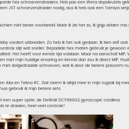
 goede hex schroevendraaiers. Heb pas een Wera dopsleutels ge
een JST schroevendraaier nodig, dus ik heb ook een Tamiya setj
ien niet beste voorbeeld. Maar ik zie het zo, ik grijp zelden mis
y vordert uitbreiden. Zo heb ik het ook gedaan. Ik ben zelf ooit
uratrax slijt wat sneller. Bepaalde hex maten gebruik je gewoon 
kwaliteit. Het heeft voor eerste tijd voldaan. Maar na aanschaf MIP,
oen met mijn huidige ervaring en kennis dan zou ik direct MIP, Hu
ie met dolgedraaide schroeven, wat ik door de betere pasvorm nu
en Aka en Tekno RC. Dat neem ik altijd mee in mijn rugzak bij mee
uis gebruik ik mijn betere sets.
 wel een super optie, de DeWalt DCF680G2 gyroscopic cordless
s te draaien, heel veel controle!