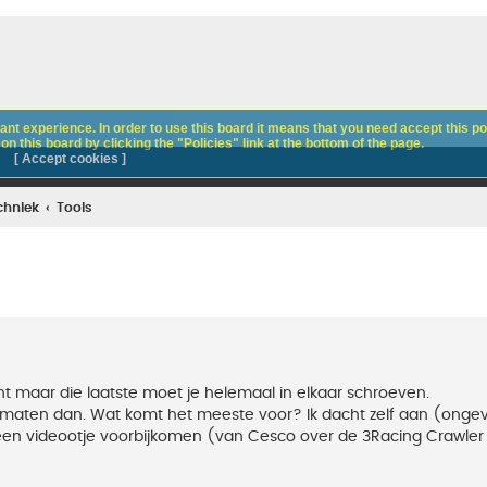
nt experience. In order to use this board it means that you need accept this pol
n this board by clicking the "Policies" link at the bottom of the page.
[ Accept cookies ]
chniek
Tools
t maar die laatste moet je helemaal in elkaar schroeven.
 maten dan. Wat komt het meeste voor? Ik dacht zelf aan (onge
n een videootje voorbijkomen (van Cesco over de 3Racing Crawler 