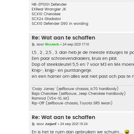
HB-ZP1001 Defender
EXReal Wrangler JK
SCX10 Cherokee
SCX24 Gladiator
SCX10 Defender D90 in wording
Re: Wat aan te schaffen
B
door
Wouterb
»
24 sep 2021 17:10
e
r
1,5 , 2 , 2,5 , 3. dan heb je de meeste inbusjes te p
i
Een paar schroevendraaiers, kruis en plat.
c
h
Dop of steeksleutel 5,5 en 7 voor M3 en M4 moer
t
Knip-, knijp- en punttangetje.
en een hamer om alles wat niet past och pas te m
'Crazy Janey' (zelfbouw chassis, lc70 hardbody)
Baja Cherokee (zelfbouw, Jeep Cherokee hardbody)
Ramrod (VS4-10, kit)
Rip-Off (zelfbouw chassis, Toyota SR5 lexan)
Re: Wat aan te schaffen
B
door
JurjenF
»
24 sep 2021 19:24
e
r
En is het te ruim dan gebruiken we schuim.....