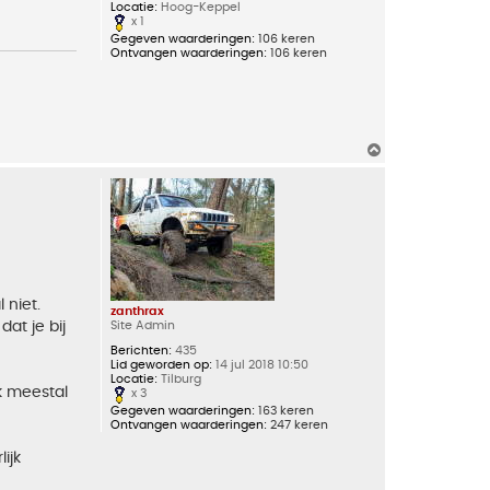
Locatie:
Hoog-Keppel
x 1
Gegeven waarderingen:
106 keren
Ontvangen waarderingen:
106 keren
O
m
h
o
o
g
 niet.
zanthrax
Site Admin
at je bij
Berichten:
435
Lid geworden op:
14 jul 2018 10:50
Locatie:
Tilburg
k meestal
x 3
Gegeven waarderingen:
163 keren
Ontvangen waarderingen:
247 keren
ijk