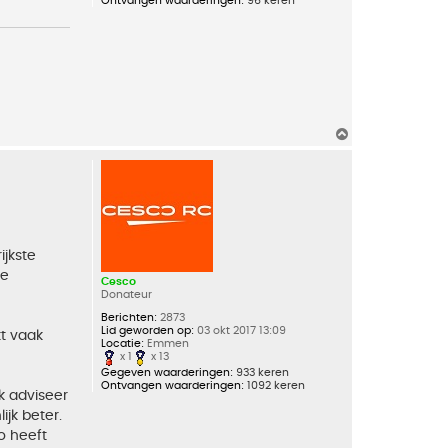
Ontvangen waarderingen:
96 keren
O
m
h
o
o
g
jkste
je
Cesco
Donateur
Berichten:
2873
Lid geworden op:
03 okt 2017 13:09
kt vaak
Locatie:
Emmen
x 1
x 13
Gegeven waarderingen:
933 keren
Ontvangen waarderingen:
1092 keren
k adviseer
jk beter.
o heeft