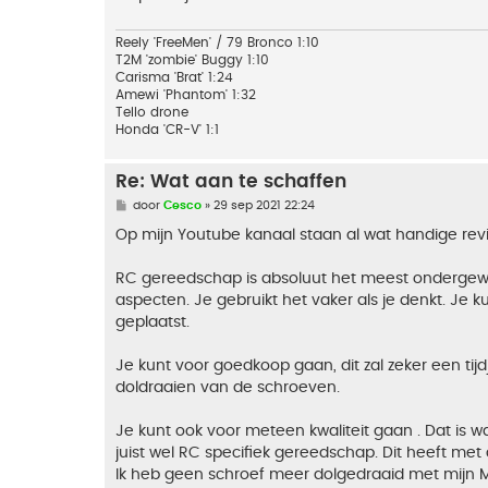
h
t
Reely 'FreeMen' / 79 Bronco 1:10
T2M 'zombie' Buggy 1:10
Carisma 'Brat' 1:24
Amewi 'Phantom' 1:32
Tello drone
Honda 'CR-V' 1:1
Re: Wat aan te schaffen
B
door
Cesco
»
29 sep 2021 22:24
e
r
Op mijn Youtube kanaal staan al wat handige re
i
c
h
RC gereedschap is absoluut het meest ondergew
t
aspecten. Je gebruikt het vaker als je denkt. Je ku
geplaatst.
Je kunt voor goedkoop gaan, dit zal zeker een ti
doldraaien van de schroeven.
Je kunt ook voor meteen kwaliteit gaan . Dat is w
juist wel RC specifiek gereedschap. Dit heeft me
Ik heb geen schroef meer dolgedraaid met mijn MI