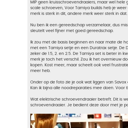
MIP geen kruisschroevendraaiers, maar wel hele
scale schroeven, Voor Tamiya builds heb je weer 
merk is sterk in dit, andere merk weer sterk in dat.
Nu ben ik een gereedschap verzamelaar, dus missch
sleutelt veel fijner met goed gereedschap.
Ik zou met de basis beginnen en naar mate de hobb
met een Tamiya setje en een Duratrax setje. De D
zeker de 1.5, 2. en 2.5. De Tamiya set is beter in 
merk je toch het verschil. Zou ik het overnieuw d
kopen. Kost meer, maar scheelt ook veel frustrat
meer heb.
Onder op de foto zie je ook wat liggen van Savox 
Kan ik bijna alle noodreparaties mee doen. Voor th
Wat elektrische schroevendraaier betreft. Dit is
schroevendraaier. Je bedient deze door met je pol