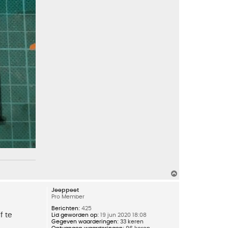
O
m
h
Jeeppeet
o
Pro Member
o
g
Berichten:
425
f te
Lid geworden op:
19 jun 2020 18:08
Gegeven waarderingen:
33 keren