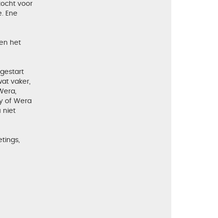
kocht voor
e. Ene
 en het
 gestart
wat vaker,
 Wera,
dy of Wera
 niet
tings,