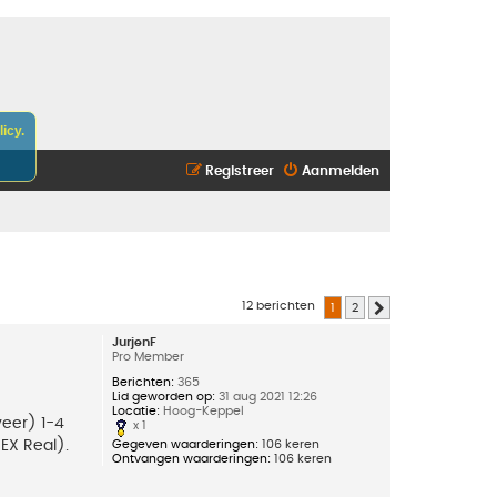
icy.
Registreer
Aanmelden
12 berichten
1
2
Volgende
JurjenF
Pro Member
Berichten:
365
Lid geworden op:
31 aug 2021 12:26
Locatie:
Hoog-Keppel
veer) 1-4
x 1
Gegeven waarderingen:
106 keren
EX Real).
Ontvangen waarderingen:
106 keren