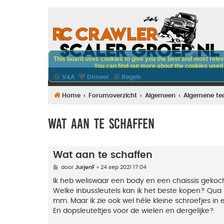
This board uses cookies to give you the best and most releva
You can find out more about the cookies used o
V&A
Doneer
Regels
Home
Forumoverzicht
Algemeen
Algemene te
Wat aan te schaffen
Wat aan te schaffen
B
door
JurjenF
»
24 sep 2021 17:04
e
r
Ik heb weliswaar een body en een chaissis gekoch
i
Welke inbussleutels kan ik het beste kopen? Qua
c
h
mm. Maar ik zie ook wel héle kleine schroefjes i
t
En dopsleuteltjes voor de wielen en dergelijke?