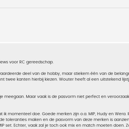
views voor RC gereedschap.
aardeerde deel van de hobby, maar stiekem één van de belangri
nt twee kanten hierbij kiezen. Wouter heeft al een uitstekend lijst
jdje meegaan. Maar vaak is de pasvorm niet perfect en veroorzaa
at ik momenteel doe. Goede merken zijn o.a. MIP, Hudy en Wera. I
t de toleranties maken en de pasvorm van deze merken is aanzienli
P set. Echter, vaak zal je toch ook mix en match moeten doen. Z