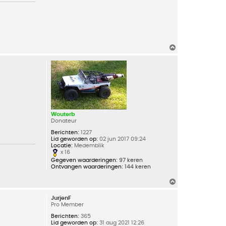
O
m
h
o
o
g
Wouterb
Donateur
Berichten:
1227
Lid geworden op:
02 jun 2017 09:24
Locatie:
Medemblik
x 16
Gegeven waarderingen:
97 keren
Ontvangen waarderingen:
144 keren
O
m
h
JurjenF
o
Pro Member
o
g
Berichten:
365
Lid geworden op:
31 aug 2021 12:26