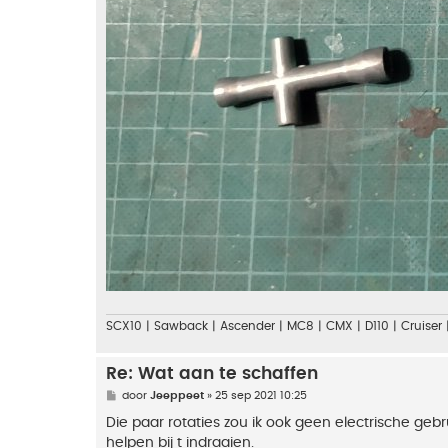
SCX10 | Sawback | Ascender | MC8 | CMX | D110 | Cruiser 
Re: Wat aan te schaffen
B
door
Jeeppeet
»
25 sep 2021 10:25
e
r
Die paar rotaties zou ik ook geen electrische geb
i
helpen bij t indraaien.
c