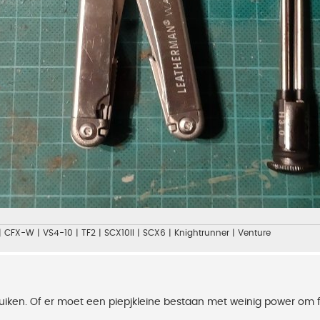
| CFX-W | VS4-10 | TF2 | SCX10II | SCX6 | Knightrunner | Venture
ruiken. Of er moet een piepjkleine bestaan met weinig power om f