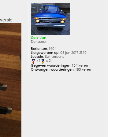
h
o
o
g
versie.
Gert-Jan
Donateur
Berichten:
1404
Lid geworden op:
03 jun 2017 21:10
Locatie:
Swifterbant
x 1
x 21
Gegeven waarderingen:
154 keren
Ontvangen waarderingen:
163 keren