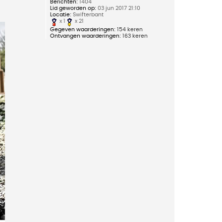
Berichten:
1404
Lid geworden op:
03 jun 2017 21:10
Locatie:
Swifterbant
x 1
x 21
Gegeven waarderingen:
154 keren
Ontvangen waarderingen:
163 keren