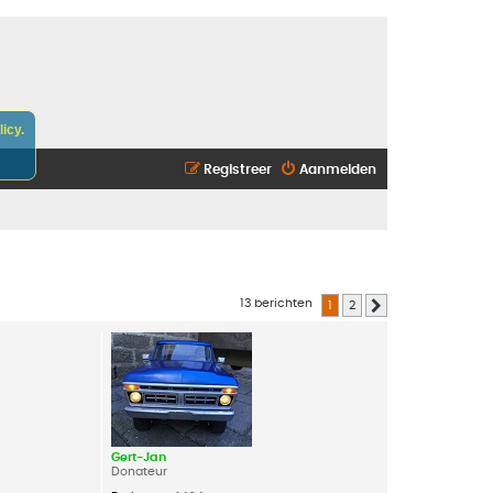
icy.
Registreer
Aanmelden
13 berichten
1
2
Volgende
Gert-Jan
Donateur