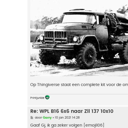
Op Thingiverse staat een complete kit voor de 
Printjunkie
Re: WPL B16 6x6 naar Zil 137 10x10
B
door
Garry
»
10 jan 2021 14:28
e
r
Gaaf Gj, ik ga zeker volgen [emoji106]