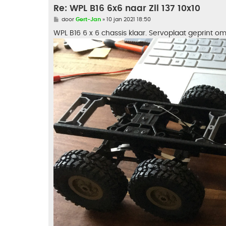
Re: WPL B16 6x6 naar Zil 137 10x10
B
door
Gert-Jan
»
10 jan 2021 18:50
e
r
WPL B16 6 x 6 chassis klaar. Servoplaat geprint o
i
c
h
t