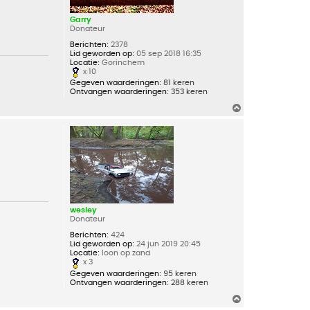
Garry
Donateur
Berichten:
2378
Lid geworden op:
05 sep 2018 16:35
Locatie:
Gorinchem
x 10
Gegeven waarderingen:
81 keren
Ontvangen waarderingen:
353 keren
O
m
h
o
o
g
wesley
Donateur
Berichten:
424
Lid geworden op:
24 jun 2019 20:45
Locatie:
loon op zand
x 3
Gegeven waarderingen:
95 keren
Ontvangen waarderingen:
288 keren
O
m