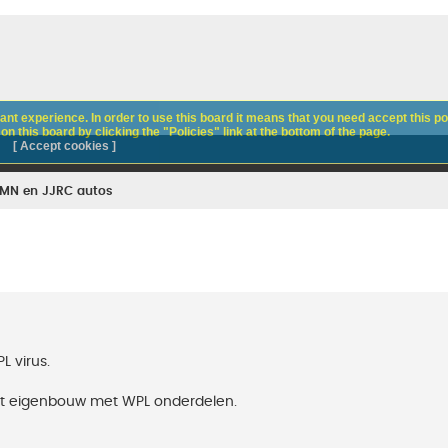
nt experience. In order to use this board it means that you need accept this pol
n this board by clicking the "Policies" link at the bottom of the page.
[ Accept cookies ]
 MN en JJRC autos
L virus.
at eigenbouw met WPL onderdelen.