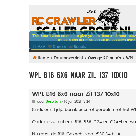
This board uses cookies to give you the best and most releva
You can find out more about the cookies used o
V&A
Doneer
Regels
Home
Forumoverzicht
Overige RC auto's
WPL,
WPL B16 6x6 naar Zil 137 10x10
WPL B16 6x6 naar Zil 137 10x10
B
door
Gert-Jan
»
10 jan 2021 13:24
e
r
Sinds een tijdje ben ik besmet geraakt met het WP
i
c
h
Ondertussen al een B16, B36, C24 en C24-1 en w
t
Nu eerst de B16. Gekocht voor €30,34 bij Ali.