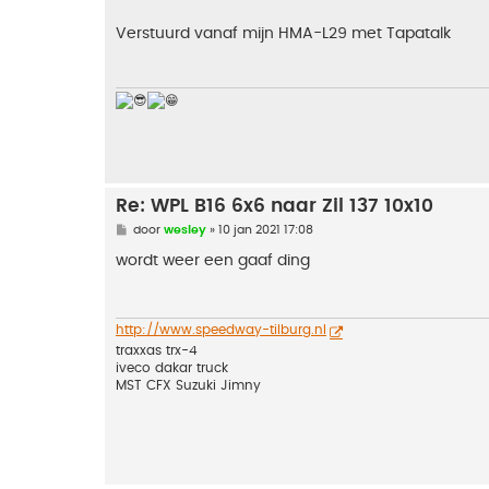
i
c
h
Verstuurd vanaf mijn HMA-L29 met Tapatalk
t
Re: WPL B16 6x6 naar Zil 137 10x10
B
door
wesley
»
10 jan 2021 17:08
e
r
wordt weer een gaaf ding
i
c
h
t
http://www.speedway-tilburg.nl
traxxas trx-4
iveco dakar truck
MST CFX Suzuki Jimny