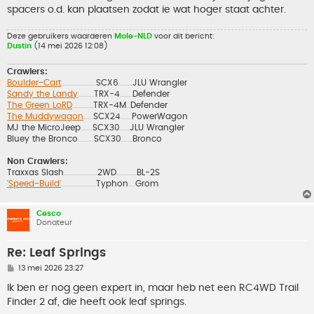
spacers o.d. kan plaatsen zodat ie wat hoger staat achter.
Deze gebruikers waarderen
Mole-NLD
voor dit bericht:
Dustin
(14 mei 2026 12:08)
Crawlers:
Boulder-Cart
SCX6
JLU Wrangler
..................................................
....................
Sandy the Landy
TRX-4
Defender
.......................
..................
The Green LoRD
TRX-4M
Defender
..............................
......
The Muddywagon
SCX24
PowerWagon
..............
................
MJ the MicroJeep
SCX30
JLU Wrangler
.................
..............
Bluey the Bronco
SCX30
Bronco
.......................
................
Non Crawlers:
Traxxas Slash
2WD
BL-2S
................................................
.............................
'Speed-Build'
Typhon
Grom
..................................................
..........
Cesco
Donateur
Re: Leaf Springs
B
13 mei 2026 23:27
e
r
Ik ben er nog geen expert in, maar heb net een RC4WD Trail
i
Finder 2 af, die heeft ook leaf springs.
c
h