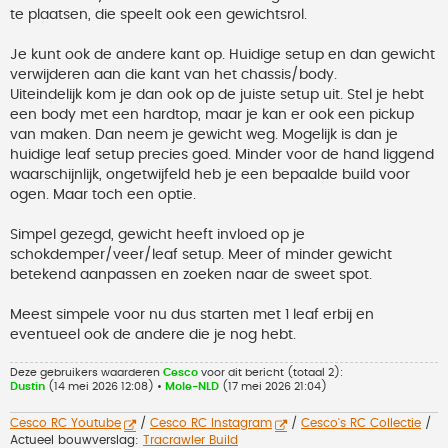
te plaatsen, die speelt ook een gewichtsrol.
Je kunt ook de andere kant op. Huidige setup en dan gewicht
verwijderen aan die kant van het chassis/body.
Uiteindelijk kom je dan ook op de juiste setup uit. Stel je hebt
een body met een hardtop, maar je kan er ook een pickup
van maken. Dan neem je gewicht weg. Mogelijk is dan je
huidige leaf setup precies goed. Minder voor de hand liggend
waarschijnlijk, ongetwijfeld heb je een bepaalde build voor
ogen. Maar toch een optie.
Simpel gezegd, gewicht heeft invloed op je
schokdemper/veer/leaf setup. Meer of minder gewicht
betekend aanpassen en zoeken naar de sweet spot.
Meest simpele voor nu dus starten met 1 leaf erbij en
eventueel ook de andere die je nog hebt.
Deze gebruikers waarderen
Cesco
voor dit bericht (totaal 2):
Dustin
(14 mei 2026 12:08) •
Mole-NLD
(17 mei 2026 21:04)
Cesco RC Youtube
/
Cesco RC Instagram
/
Cesco's RC Collectie
/
Actueel bouwverslag:
Tracrawler Build