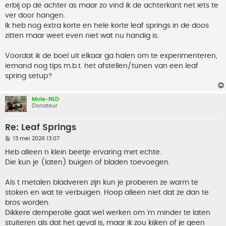
erbij op de achter as maar zo vind ik de achterkant net iets te
ver door hangen.
Ik heb nog extra korte en hele korte leaf springs in de doos
zitten maar weet even niet wat nu handig is.
Voordat ik de boel uit elkaar ga halen om te experimenteren,
iemand nog tips m.b.t. het afstellen/tunen van een leaf
spring setup?
Mole-NLD
Donateur
Re: Leaf Springs
B
13 mei 2026 13:07
e
r
Heb alleen n klein beetje ervaring met echte.
i
Die kun je (laten) buigen of bladen toevoegen.
c
h
t
Als t metalen bladveren zijn kun je proberen ze warm te
stoken en wat te verbuigen. Hoop alleen niet dat ze dan te
bros worden.
Dikkere demperolie gaat wel werken om 'm minder te laten
stuiteren als dat het geval is, maar ik zou kijken of je geen