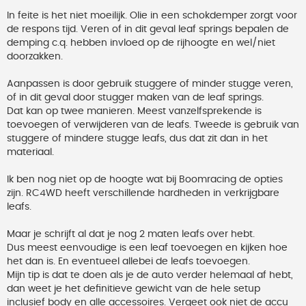
t
In feite is het niet moeilijk. Olie in een schokdemper zorgt voor
de respons tijd. Veren of in dit geval leaf springs bepalen de
demping c.q. hebben invloed op de rijhoogte en wel/niet
doorzakken.
Aanpassen is door gebruik stuggere of minder stugge veren,
of in dit geval door stugger maken van de leaf springs.
Dat kan op twee manieren. Meest vanzelfsprekende is
toevoegen of verwijderen van de leafs. Tweede is gebruik van
stuggere of mindere stugge leafs, dus dat zit dan in het
materiaal.
Ik ben nog niet op de hoogte wat bij Boomracing de opties
zijn. RC4WD heeft verschillende hardheden in verkrijgbare
leafs.
Maar je schrijft al dat je nog 2 maten leafs over hebt.
Dus meest eenvoudige is een leaf toevoegen en kijken hoe
het dan is. En eventueel allebei de leafs toevoegen.
Mijn tip is dat te doen als je de auto verder helemaal af hebt,
dan weet je het definitieve gewicht van de hele setup
inclusief body en alle accessoires. Vergeet ook niet de accu