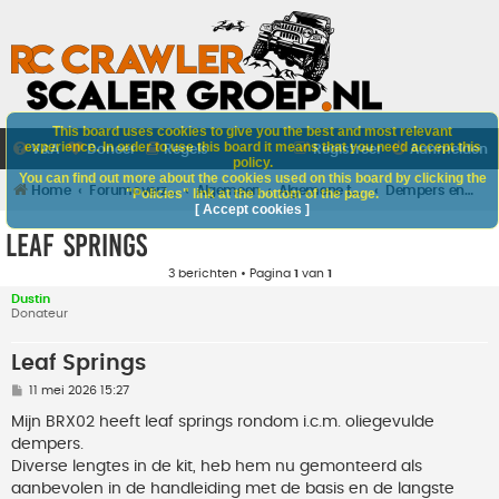
This board uses cookies to give you the best and most relevant
experience. In order to use this board it means that you need accept this
V&A
Doneer
Regels
Registreer
Aanmelden
policy.
You can find out more about the cookies used on this board by clicking the
Home
Forumoverzicht
Algemeen
Algemene techniek
Dempers en veren
"Policies" link at the bottom of the page.
[ Accept cookies ]
Leaf Springs
3 berichten • Pagina
1
van
1
Dustin
Donateur
Leaf Springs
B
11 mei 2026 15:27
e
r
Mijn BRX02 heeft leaf springs rondom i.c.m. oliegevulde
i
dempers.
c
h
Diverse lengtes in de kit, heb hem nu gemonteerd als
t
aanbevolen in de handleiding met de basis en de langste