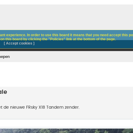
nt experience. In order to use this board it means that you need accept this pol
n this board by clicking the "Policies" link at the bottom of the page.
[ Accept cookies ]
hepen
ale
met de nieuwe FRsky X18 Tandem zender.