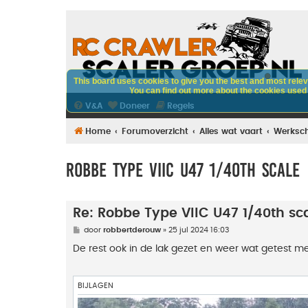
This board uses cookies to give you the best and most releva
You can find out more about the cookies used o
V&A
Doneer
Regels
Home
Forumoverzicht
Alles wat vaart
Werksc
Robbe Type VIIC U47 1/40th scale
Re: Robbe Type VIIC U47 1/40th sc
B
door
robbertderouw
»
25 jul 2024 16:03
e
r
De rest ook in de lak gezet en weer wat getest 
i
c
h
t
BIJLAGEN