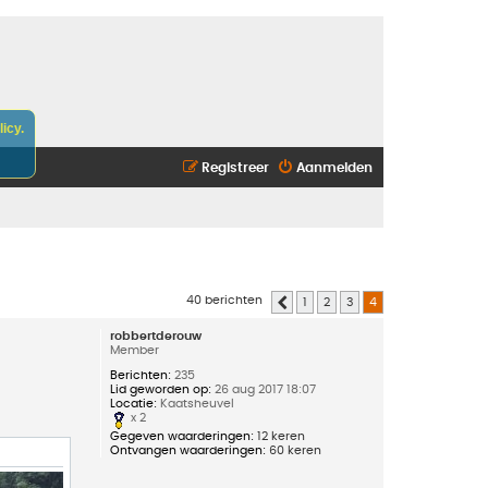
icy.
Registreer
Aanmelden
40 berichten
1
2
3
4
Vorige
robbertderouw
Member
Berichten:
235
Lid geworden op:
26 aug 2017 18:07
Locatie:
Kaatsheuvel
x 2
Gegeven waarderingen:
12 keren
Ontvangen waarderingen:
60 keren