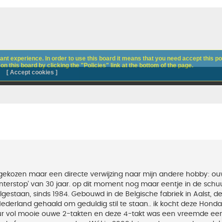
nt experience. In order to use this board it means that you need accept this pol
n this board by clicking the "Policies" link at the bottom of the page.
[ Accept cookies ]
ekozen maar een directe verwijzing naar mijn andere hobby: o
terstop’ van 30 jaar. op dit moment nog maar eentje in de schu
ilgestaan, sinds 1984. Gebouwd in de Belgische fabriek in Aalst, d
ederland gehaald om geduldig stil te staan.. ik kocht deze Hond
r vol mooie ouwe 2-takten en deze 4-takt was een vreemde ee