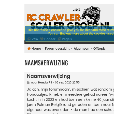
This board uses cookies to give you the best and most releva
You can find out more about the cookies used o
V&A
Doneer
Regels
Home
Forumoverzicht
Algemeen
Offtopic
Naamsverwijzing
Naamsverwijzing
B
door
Honda PS
»
02 sep 2025 22:55
e
r
Ja ach, mijn forumnaam, misschien wat random g
i
Hondaatjes. Ik heb er meerdere gehad na een ‘win
c
h
kocht in in 2023 en had toen een kleine 40 jaar st
t
jaren Polman België rond gereden en toen naar N
eigenaar was overleden - de man had een schuu