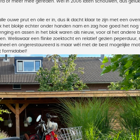
erd of meer mee gereden. Wél in 2006 laten schouwen, dus geluk
 ouwe prut en olie er in, dus ik dacht klaar te zijn met een ove
ik het blokje echter onder handen nam en zag hoe goed het nog
brenging en assen in het blok waren als nieuw, voor al het andere b
. Weliswaar een flinke zoektocht en relatief gezien peperduur,
igineel en ongerestaureerd is maar wél met de best mogelijke mot
dt formidabel!