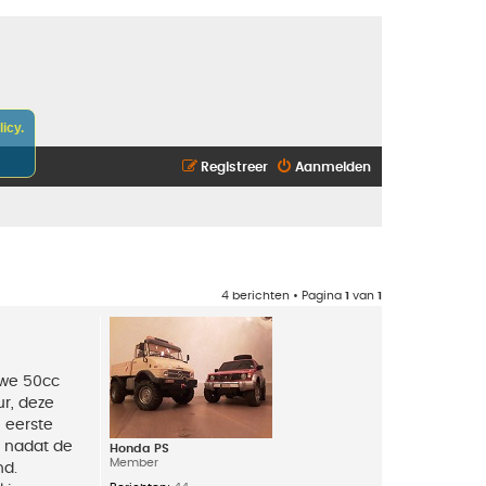
icy.
Registreer
Aanmelden
4 berichten • Pagina
1
van
1
uwe 50cc
ur, deze
e eerste
a nadat de
Honda PS
Member
nd.