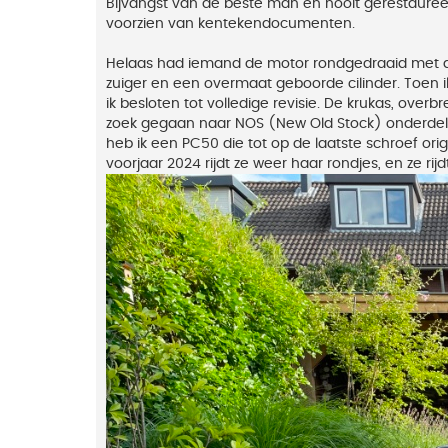
Bijvangst van de beste man en nooit gerestaure
voorzien van kentekendocumenten.
Helaas had iemand de motor rondgedraaid met alle
zuiger en een overmaat geboorde cilinder. Toen 
ik besloten tot volledige revisie. De krukas, over
zoek gegaan naar NOS (New Old Stock) onderdelen
heb ik een PC50 die tot op de laatste schroef or
voorjaar 2024 rijdt ze weer haar rondjes, en ze rij