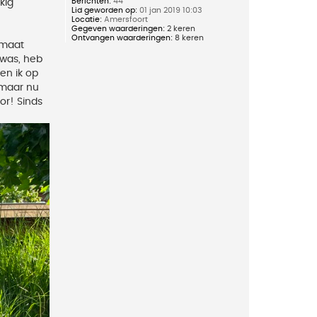
Berichten:
44
kig
Lid geworden op:
01 jan 2019 10:03
Locatie:
Amersfoort
Gegeven waarderingen:
2 keren
Ontvangen waarderingen:
8 keren
rmaat
 was, heb
en ik op
 maar nu
or! Sinds