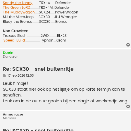
Sandy the Landy
TRX-4
Defender
.......................
..................
The Green LoRD
TRX-4M
Defender
..............................
......
The Muddywagon
SCX24
PowerWagon
..............
................
MJ the MicroJeep
SCX30
JLU Wrangler
.................
..............
Bluey the Bronco
SCX30
Bronco
.......................
................
Non Crawlers:
Traxxas Slash
2WD
BL-2S
................................................
.............................
'Speed-Build'
Typhon
Grom
..................................................
..........
Dustin
Donateur
Re: SCX30 - snel buitenritje
B
17 feb 2026 12:03
e
r
Leuk filmpje!
i
SCX30 staat hier ook op het lijstje om op korte termijn aan te
c
h
schaffen.
t
Leuk om in de auto te gooien bij een dagje of weekendje weg.
Arrma racer
Member