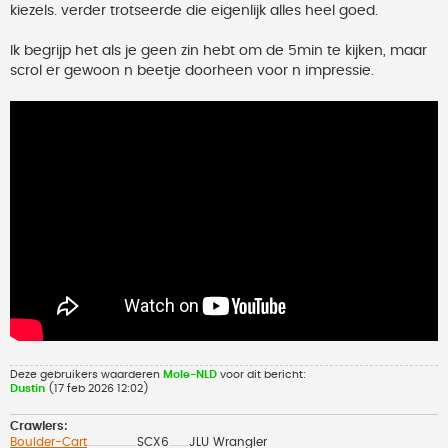
kiezels. verder trotseerde die eigenlijk alles heel goed.
Ik begrijp het als je geen zin hebt om de 5min te kijken, maar
scrol er gewoon n beetje doorheen voor n impressie.
Deze gebruikers waarderen
Mole-NLD
voor dit bericht:
Dustin
(17 feb 2026 12:02)
Crawlers:
Boulder-Cart
SCX6
JLU Wrangler
..................................................
....................