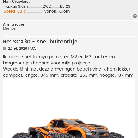
Non Crawlers:
Traxxas Slash
2WD
BL-2S
................................................
.............................
'Speed-Build'
Typhon
Grom
..................................................
..........
Arrma racer
Member
Re: SCX30 - snel buitenritje
B
22 feb 2026 17:05
e
r
Ik moest snel Tamiya primer en M2 en M3 boutjes en
i
borgmoertjes hebben voor mijn projectje.
c
h
Wat de Mini met deze afmetingen betreft vind ik hem lekker
t
compact, lengte: 345 mm, breedte: 253 mm, hoogte: 137 mm