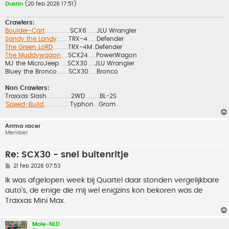
Dustin
(20 feb 2026 17:51)
Crawlers:
Boulder-Cart
SCX6
JLU Wrangler
..................................................
....................
Sandy the Landy
TRX-4
Defender
.......................
..................
The Green LoRD
TRX-4M
Defender
..............................
......
The Muddywagon
SCX24
PowerWagon
..............
................
MJ the MicroJeep
SCX30
JLU Wrangler
.................
..............
Bluey the Bronco
SCX30
Bronco
.......................
................
Non Crawlers:
Traxxas Slash
2WD
BL-2S
................................................
.............................
'Speed-Build'
Typhon
Grom
..................................................
..........
Arrma racer
Member
Re: SCX30 - snel buitenritje
B
21 feb 2026 07:53
e
r
Ik was afgelopen week bij Quartel daar stonden vergelijkbare
i
auto's, de enige die mij wel enigzins kon bekoren was de
c
h
Traxxas Mini Max.
t
Mole-NLD