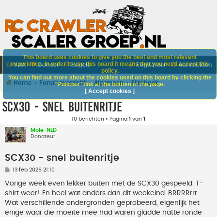
This board uses cookies to give you the best and most relevant
experience. In order to use this board it means that you need accept this
V&A
Doneer
Regels
Registreer
Aanmelden
policy.
You can find out more about the cookies used on this board by clicking the
Home
Forumoverzicht
Algemeen
Filmhoek
"Policies" link at the bottom of the page.
[ Accept cookies ]
SCX30 - snel buitenritje
10 berichten • Pagina
1
van
1
Mole-NLD
Donateur
SCX30 - snel buitenritje
B
13 feb 2026 21:10
e
r
Vorige week even lekker buiten met de SCX30 gespeeld. T-
i
shirt weer! En heel wat anders dan dit weekeind. BRRRRrrr.
c
h
Wat verschillende ondergronden geprobeerd, eigenlijk het
t
enige waar die moeite mee had waren gladde natte ronde