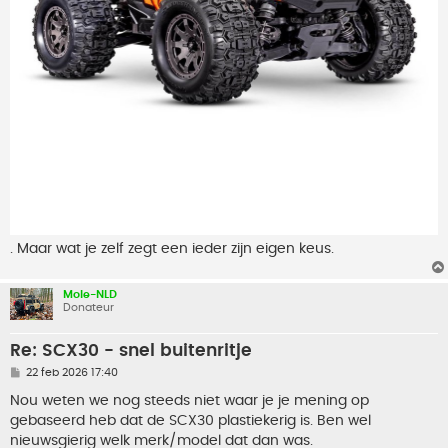
. Maar wat je zelf zegt een ieder zijn eigen keus.
Mole-NLD
Donateur
Re: SCX30 - snel buitenritje
B
22 feb 2026 17:40
e
r
Nou weten we nog steeds niet waar je je mening op
i
gebaseerd heb dat de SCX30 plastiekerig is. Ben wel
c
h
nieuwsgierig welk merk/model dat dan was.