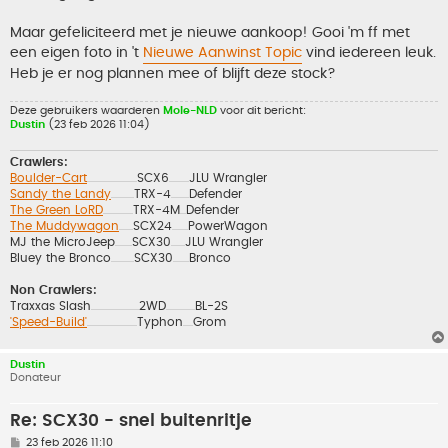
t
Maar gefeliciteerd met je nieuwe aankoop! Gooi 'm ff met
een eigen foto in 't
Nieuwe Aanwinst Topic
vind iedereen leuk.
Heb je er nog plannen mee of blijft deze stock?
Deze gebruikers waarderen
Mole-NLD
voor dit bericht:
Dustin
(23 feb 2026 11:04)
Crawlers:
Boulder-Cart
SCX6
JLU Wrangler
..................................................
....................
Sandy the Landy
TRX-4
Defender
.......................
..................
The Green LoRD
TRX-4M
Defender
..............................
......
The Muddywagon
SCX24
PowerWagon
..............
................
MJ the MicroJeep
SCX30
JLU Wrangler
.................
..............
Bluey the Bronco
SCX30
Bronco
.......................
................
Non Crawlers:
Traxxas Slash
2WD
BL-2S
................................................
.............................
'Speed-Build'
Typhon
Grom
..................................................
..........
Dustin
Donateur
Re: SCX30 - snel buitenritje
B
23 feb 2026 11:10