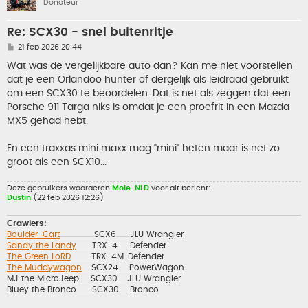
Donateur
Re: SCX30 - snel buitenritje
B
21 feb 2026 20:44
e
r
Wat was de vergelijkbare auto dan? Kan me niet voorstellen
i
dat je een Orlandoo hunter of dergelijk als leidraad gebruikt
c
h
om een SCX30 te beoordelen. Dat is net als zeggen dat een
t
Porsche 911 Targa niks is omdat je een proefrit in een Mazda
MX5 gehad hebt.
En een traxxas mini maxx mag "mini" heten maar is net zo
groot als een SCX10...
Deze gebruikers waarderen
Mole-NLD
voor dit bericht:
Dustin
(22 feb 2026 12:26)
Crawlers:
Boulder-Cart
SCX6
JLU Wrangler
..................................................
....................
Sandy the Landy
TRX-4
Defender
.......................
..................
The Green LoRD
TRX-4M
Defender
..............................
......
The Muddywagon
SCX24
PowerWagon
..............
................
MJ the MicroJeep
SCX30
JLU Wrangler
.................
..............
Bluey the Bronco
SCX30
Bronco
.......................
................