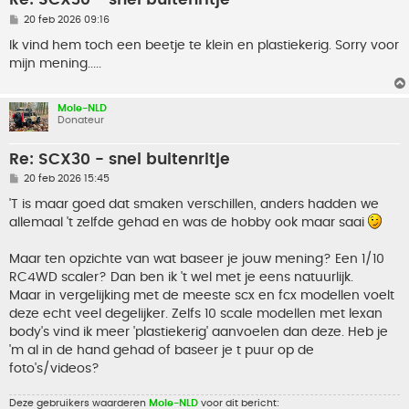
Re: SCX30 - snel buitenritje
B
20 feb 2026 09:16
e
r
Ik vind hem toch een beetje te klein en plastiekerig. Sorry voor
i
mijn mening.....
c
h
t
Mole-NLD
Donateur
Re: SCX30 - snel buitenritje
B
20 feb 2026 15:45
e
r
'T is maar goed dat smaken verschillen, anders hadden we
i
allemaal 't zelfde gehad en was de hobby ook maar saai
c
h
t
Maar ten opzichte van wat baseer je jouw mening? Een 1/10
RC4WD scaler? Dan ben ik 't wel met je eens natuurlijk.
Maar in vergelijking met de meeste scx en fcx modellen voelt
deze echt veel degelijker. Zelfs 10 scale modellen met lexan
body's vind ik meer 'plastiekerig' aanvoelen dan deze. Heb je
'm al in de hand gehad of baseer je t puur op de
foto's/videos?
Deze gebruikers waarderen
Mole-NLD
voor dit bericht: