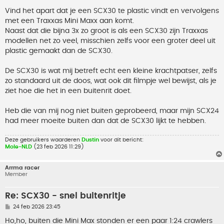
e
r
Vind het apart dat je een SCX30 te plastic vindt en vervolgens
i
met een Traxxas Mini Maxx aan komt.
c
h
Naast dat die bijna 3x zo groot is als een SCX30 zijn Traxxas
t
modellen net zo veel, misschien zelfs voor een groter deel uit
plastic gemaakt dan de SCX30.
De SCX30 is wat mij betreft echt een kleine krachtpatser, zelfs
zo standaard uit de doos, wat ook dit filmpje wel bewijst, als je
ziet hoe die het in een buitenrit doet.
Heb die van mij nog niet buiten geprobeerd, maar mijn SCX24
had meer moeite buiten dan dat de SCX30 lijkt te hebben.
Deze gebruikers waarderen
Dustin
voor dit bericht:
Mole-NLD
(23 feb 2026 11:29)
Arrma racer
Member
Re: SCX30 - snel buitenritje
B
24 feb 2026 23:45
e
r
Ho,ho, buiten die Mini Max stonden er een paar 1:24 crawlers