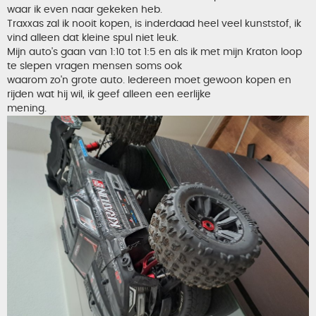
i
waar ik even naar gekeken heb.
c
h
Traxxas zal ik nooit kopen, is inderdaad heel veel kunststof, ik
t
vind alleen dat kleine spul niet leuk.
Mijn auto's gaan van 1:10 tot 1:5 en als ik met mijn Kraton loop
te slepen vragen mensen soms ook
waarom zo'n grote auto. Iedereen moet gewoon kopen en
rijden wat hij wil, ik geef alleen een eerlijke
mening.