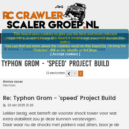
This board uses cookies to give you the best and most relevant
experience. In order to use this board it means that you need accept this
V&A
Doneer
Regels
Registreer
Aanmelden
policy.
You can find out more about the cookies used on this board by clicking the
Home
Forumoverzicht
Overige RC auto's
Onroad
"Policies" link at the bottom of the page.
[ Accept cookies ]
Typhon Grom - 'speed' Project Build
12 berichten
1
2
Vorige
Arrma racer
Member
Re: Typhon Grom - 'speed' Project Build
B
23 okt 2025 21:26
e
r
Lekker bezig, wat betreft de voorste shock tower voor wat
i
extra stabiliteit zou je deze kunnen verstevigen.
c
h
Daar waar nu de shocks met parkers vast zitten, boor je de
t