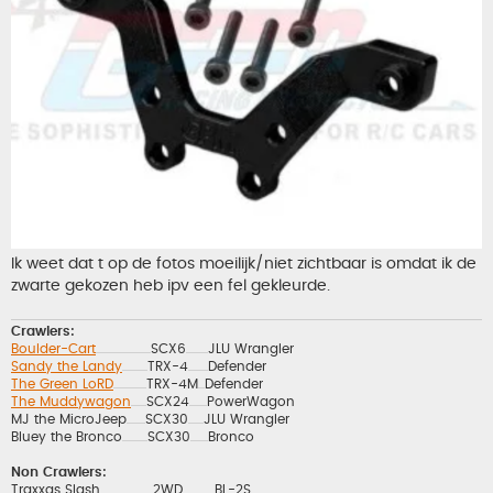
Ik weet dat t op de fotos moeilijk/niet zichtbaar is omdat ik de
zwarte gekozen heb ipv een fel gekleurde.
Crawlers:
Boulder-Cart
SCX6
JLU Wrangler
..................................................
....................
Sandy the Landy
TRX-4
Defender
.......................
..................
The Green LoRD
TRX-4M
Defender
..............................
......
The Muddywagon
SCX24
PowerWagon
..............
................
MJ the MicroJeep
SCX30
JLU Wrangler
.................
..............
Bluey the Bronco
SCX30
Bronco
.......................
................
Non Crawlers:
Traxxas Slash
2WD
BL-2S
................................................
.............................