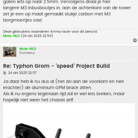
gaten iets op naar 2.5mm. Vervolgens draai je hier
langere M3 inbusboutjes in, aan de achterkant van de tower
zet je een op maat gemaakt stukje carbon met M3
borgmoertjes vast.
Deze gebruikers waarderen
Arrma racer
voor dit bericht:
Mole-NLD
(24 okt 2025 22:54)
Mole-NLD
Donateur
Re: Typhon Grom - 'speed' Project Build
B
24 okt 2025 22:57
e
r
Ja daar heb ik nu dus al (het zei aan de voorkant en niet
i
erachter) de aluminium GPM brace zitten.
c
h
Als ik nu ergens tegenaan rijd zal er wel iets breken, maar
t
hopelijk niet weer het chassis zelf.