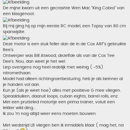
De mijne kwam uit een gecrashte Wen Mac "King Cobra" van
een klasgenoot.
BIj mij ging hij op mijn eerste RC model, een Topsy van 80 cm
spanwijdte.
Deze motor is een stuk feller dan de in de Cox ARF's gebruikte
Bee's.
Ontwerper was Bill Atwood, dezelfde als van de Cox Tee
Dee's. Nou, dan weet je het wel.
Liep overigens nog heel redelijk met weinig ( ~5%)
nitromethaan.
Model had alleen richtingroerbesturing. heb je als beinner al
je handen vol aan.
Kun je (als je weet hoe) alles met positieve G mee vliegen.
Spiraalduiken, daaruit loops, cuban eights, barrel rolls, enz.
Met een prutteled motortje een prima trainer, voluit een
lekker wild ding....
Ik zou 'm nog altijd weer eens moeten bouwen
Met wedstrijd LB vliegen ben ik inmiddels klaar ( mag het, na