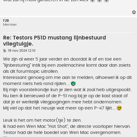
i
c
h
t
F2B
Member
Re: Testors P51D mustang lijnbestuurd
vliegtuigje.
B
18 nov 2024 12:10
e
r
We zijn al weer 5 jaar verder en doordat ik af en toe een
i
"lijnbesturing" intik bij een zoekmachine komt daar dan zoiets
c
h
als dit forumtopic uitrollen.
t
Interessant genoeg om me aan te melden, alhoewel ik op dit
moment niets heb rond rijden....
Bij mijn voorstelrondje kun je zien wat ik zoal heb uitgespookt.
Nu ben ik benieuwd of de P-51 nog bij je op de kast staat of
dat je er werkelijk vliegpogingen mee hebt ondernomen.
Mij viel op dat het neusje wat meer op een P-47 lijkt....
Leuk is het om het motor(tje) te zien.
Ik had een Wen Mac "Hot Shot", de directe voorloper hiervan.
Testor had de hele boedel van Wen Mac overgenomen.