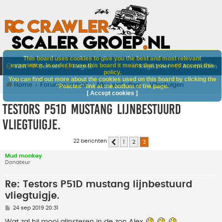
This board uses cookies to give you the best and most relevant
experience. In order to use this board it means that you need accept this
V&A
Doneer
Regels
Registreer
Aanmelden
policy.
You can find out more about the cookies used on this board by clicking the
Home
Forumoverzicht
Alles wat vliegt
Vliegtuigen
"Policies" link at the bottom of the page.
[ Accept cookies ]
Testors P51D mustang lijnbestuurd
vliegtuigje.
22 berichten
1
2
3
Vorige
Mud monkey
Donateur
Re: Testors P51D mustang lijnbestuurd
vliegtuigje.
B
24 sep 2019 20:31
e
r
Wat zal hij mooi glinsteren in de zon Alex