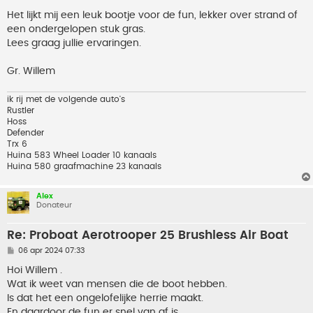
t
Het lijkt mij een leuk bootje voor de fun, lekker over strand of
een ondergelopen stuk gras.
Lees graag jullie ervaringen.
Gr. Willem
ik rij met de volgende auto's
Rustler
Hoss
Defender
Trx 6
Huina 583 Wheel Loader 10 kanaals
Huina 580 graafmachine 23 kanaals
Alex
Donateur
Re: Proboat Aerotrooper 25 Brushless Air Boat
B
06 apr 2024 07:33
e
r
Hoi Willem .
i
Wat ik weet van mensen die de boot hebben.
c
h
Is dat het een ongelofelijke herrie maakt.
t
En daardoor de fun er snel van af is .