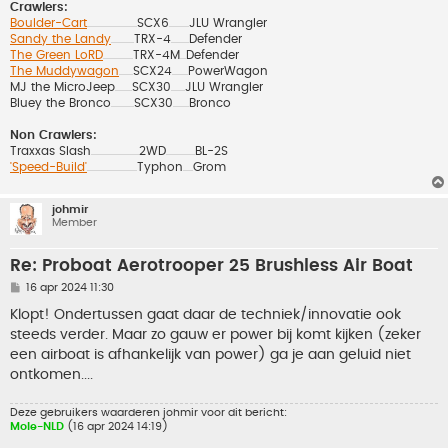
Crawlers:
Boulder-Cart
SCX6
JLU Wrangler
..................................................
....................
Sandy the Landy
TRX-4
Defender
.......................
..................
The Green LoRD
TRX-4M
Defender
..............................
......
The Muddywagon
SCX24
PowerWagon
..............
................
MJ the MicroJeep
SCX30
JLU Wrangler
.................
..............
Bluey the Bronco
SCX30
Bronco
.......................
................
Non Crawlers:
Traxxas Slash
2WD
BL-2S
................................................
.............................
'Speed-Build'
Typhon
Grom
..................................................
..........
johmir
Member
Re: Proboat Aerotrooper 25 Brushless Air Boat
B
16 apr 2024 11:30
e
r
Klopt! Ondertussen gaat daar de techniek/innovatie ook
i
steeds verder. Maar zo gauw er power bij komt kijken (zeker
c
h
een airboat is afhankelijk van power) ga je aan geluid niet
t
ontkomen....
Deze gebruikers waarderen
johmir
voor dit bericht:
Mole-NLD
(16 apr 2024 14:19)