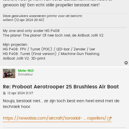
gewoon bij! Een echt stille propeller bestaat niet!
Deze gebruikers waarderen
johmir
voor dit bericht:
willem
(12 apr 2024 20:40)
My one and only scaler HG P408
The plane! The plane! Of nee toch niet, de AirBoat JoRi V2
Mijn projecten:
HG P408: FPV / Turret (POC) / LED-bar / Zender / Lier
HG P408: Turret (Final version) / Machine Gun Flashing
AirBoat JoRi V2: 3D-print
Mole-NLD
Donateur
Re: Proboat Aerotrooper 25 Brushless Air Boat
B
12 apr 2024 21:07
e
r
Nouja, bestaat niet... ze zijn toch best een heel eind met de
i
techniek hoor.
c
h
t
https://newatlas.com/aircraft/toroidal- ... ropellers/