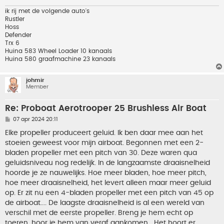
ik rij met de volgende auto's
Rustler
Hoss
Defender
Trx 6
Huina 583 Wheel Loader 10 kanaals
Huina 580 graafmachine 23 kanaals
johmir
Member
Re: Proboat Aerotrooper 25 Brushless Air Boat
B
07 apr 2024 20:11
e
r
Elke propeller produceert geluid. Ik ben daar mee aan het
i
stoeien geweest voor mijn airboat. Begonnen met een 2-
c
h
bladen propeller met een pitch van 30. Deze waren qua
t
geluidsniveau nog redelijk. In de langzaamste draaisnelheid
hoorde je ze nauwelijks. Hoe meer bladen, hoe meer pitch,
hoe meer draaisnelheid, het levert alleen maar meer geluid
op. Er zit nu een 4-bladen propeller met een pitch van 45 op
de airboat.... De laagste draaisnelheid is al een wereld van
verschil met de eerste propeller. Breng je hem echt op
toeren, hoor je hem van veraf aankomen....Het hoort er