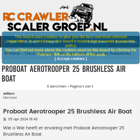
This board uses cookies to give you the best and most relevant
experience. In order to use this board it means that you need accept this
V&A
Doneer
Regels
Registreer
Aanmelden
policy.
You can find out more about the cookies used on this board by clicking the
Home
Forumoverzicht
Alles wat vaart
Speed en Powerboats
"Policies" link at the bottom of the page.
[ Accept cookies ]
Proboat Aerotrooper 25 Brushless Air
Boat
6 berichten • Pagina
1
van
1
willem
Member
Proboat Aerotrooper 25 Brushless Air Boat
B
05 apr 2024 18:43
e
r
Wie o Wie heeft er ervaring met Proboat Aerotrooper 25
i
Brushless Air Boat.
c
h