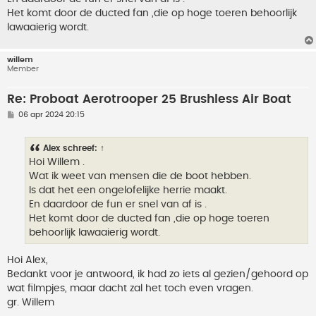
Het komt door de ducted fan ,die op hoge toeren behoorlijk
lawaaierig wordt.
willem
Member
Re: Proboat Aerotrooper 25 Brushless Air Boat
B
06 apr 2024 20:15
e
r
i
Alex
schreef:
↑
c
h
Hoi Willem .
t
Wat ik weet van mensen die de boot hebben.
Is dat het een ongelofelijke herrie maakt.
En daardoor de fun er snel van af is .
Het komt door de ducted fan ,die op hoge toeren
behoorlijk lawaaierig wordt.
Hoi Alex,
Bedankt voor je antwoord, ik had zo iets al gezien/gehoord op
wat filmpjes, maar dacht zal het toch even vragen.
gr. Willem