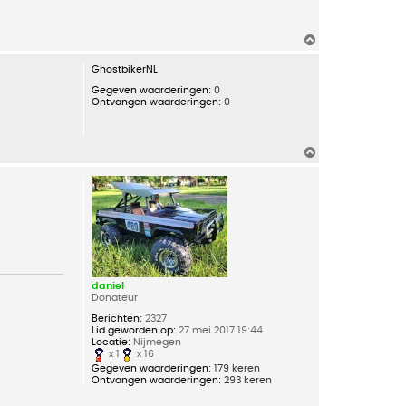
O
m
h
GhostbikerNL
o
o
Gegeven waarderingen:
0
g
Ontvangen waarderingen:
0
O
m
h
o
o
g
daniel
Donateur
Berichten:
2327
Lid geworden op:
27 mei 2017 19:44
Locatie:
Nijmegen
x 1
x 16
Gegeven waarderingen:
179 keren
Ontvangen waarderingen:
293 keren