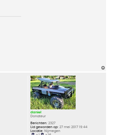
O
m
h
o
o
g
daniel
Donateur
Berichten:
2327
Lid geworden op:
27 mei 2017 19:44
Locatie:
Nijmegen
x 1
x 16