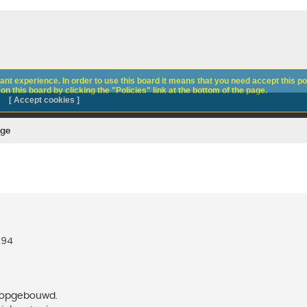
nt experience. In order to use this board it means that you need accept this pol
n this board by clicking the "Policies" link at the bottom of the page.
[ Accept cookies ]
age
 94
w opgebouwd.