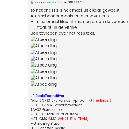
B
door
daniel
»
28 mei 2017 13:45
e
r
zo het chassis is helemaal uit elkaar geweest.
i
Alles schoongemaakt en nieuw vet erin.
c
h
Hij is helemaal klaar ik mis nog alleen de voorbu
t
Hij staat nu in de vitrine .
Ben tevreden over het resultaat.
JS ScaleTeamdriver
Axial SCX10 6x6 kamaz Typhoon-K
(The Beast)
SCX-10.2 VW Schwimmwagen
TA-02 General lee
SCX-10.2 Lada Niva custom
MST-CMX
GMC VAN(THE A-TEAM)
Mst Blazing Blazer .
LCG Benetton beetle