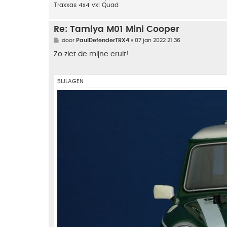
Traxxas 4x4 vxl Quad
Re: Tamiya M01 Mini Cooper
B
door
PaulDefenderTRX4
»
07 jan 2022 21:36
e
r
Zo ziet de mijne eruit!
i
c
h
t
BIJLAGEN