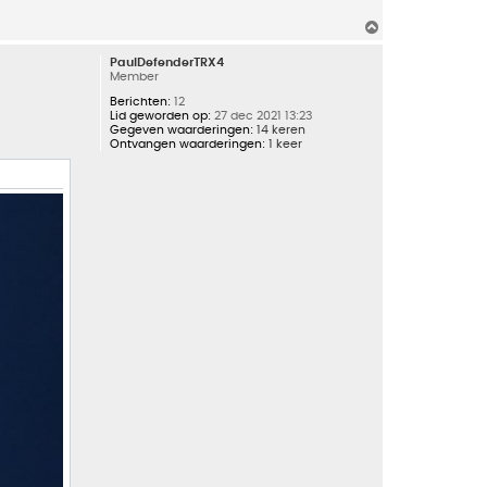
O
m
h
PaulDefenderTRX4
o
Member
o
g
Berichten:
12
Lid geworden op:
27 dec 2021 13:23
Gegeven waarderingen:
14 keren
Ontvangen waarderingen:
1 keer