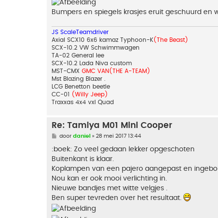
Bumpers en spiegels krasjes eruit geschuurd en w
JS ScaleTeamdriver
Axial SCX10 6x6 kamaz Typhoon-K
(The Beast)
SCX-10.2 VW Schwimmwagen
TA-02 General lee
SCX-10.2 Lada Niva custom
MST-CMX
GMC VAN(THE A-TEAM)
Mst Blazing Blazer .
LCG Benetton beetle
CC-01
(Willy Jeep)
Traxxas 4x4 vxl Quad
Re: Tamiya M01 Mini Cooper
B
door
daniel
»
28 mei 2017 13:44
e
r
:boek: Zo veel gedaan lekker opgeschoten
i
Buitenkant is klaar.
c
h
Koplampen van een pajero aangepast en ingebo
t
Nou kan er ook mooi verlichting in.
Nieuwe bandjes met witte velgjes .
Ben super tevreden over het resultaat.