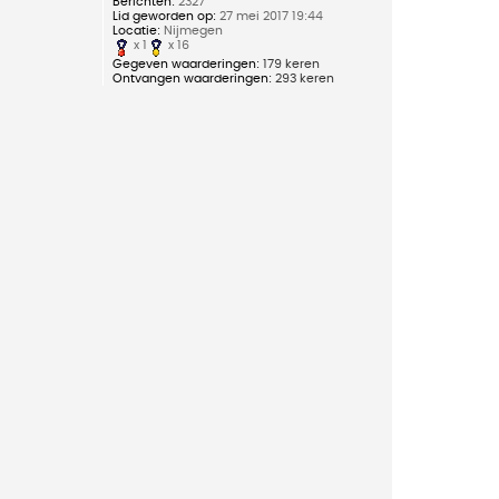
Berichten:
2327
Lid geworden op:
27 mei 2017 19:44
Locatie:
Nijmegen
x 1
x 16
Gegeven waarderingen:
179 keren
Ontvangen waarderingen:
293 keren