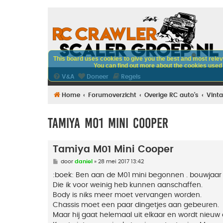
This board uses cookies to give you the best and most releva
You can find out more about the cookies used o
V&A
Doneer
Regels
Home
Forumoverzicht
Overige RC auto's
Vint
Tamiya M01 Mini Cooper
Tamiya M01 Mini Cooper
B
door
daniel
»
28 mei 2017 13:42
e
r
:boek: Ben aan de M01 mini begonnen . bouwjaar
i
Die ik voor weinig heb kunnen aanschaffen.
c
h
Body is niks meer moet vervangen worden.
t
Chassis moet een paar dingetjes aan gebeuren.
Maar hij gaat helemaal uit elkaar en wordt nieu