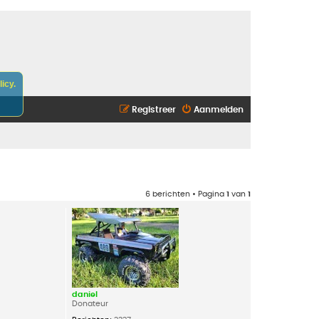
icy.
Registreer
Aanmelden
6 berichten • Pagina
1
van
1
daniel
Donateur