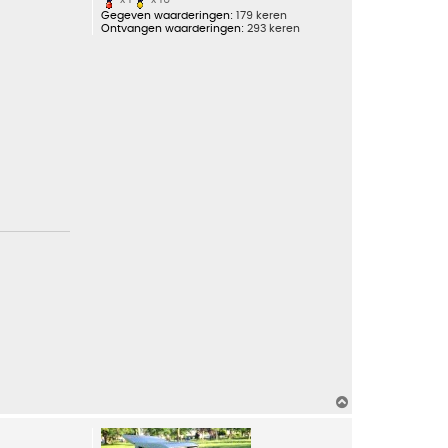
Gegeven waarderingen:
179 keren
Ontvangen waarderingen:
293 keren
O
m
h
o
o