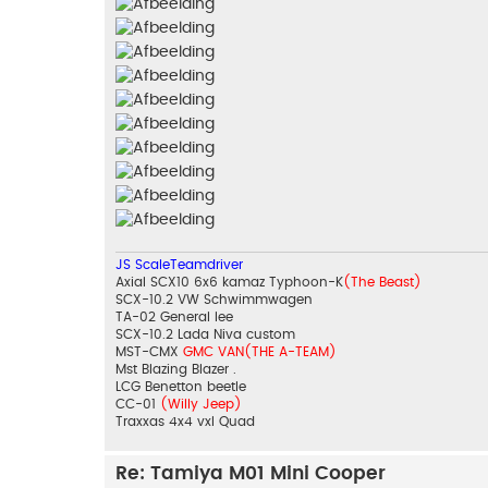
JS ScaleTeamdriver
Axial SCX10 6x6 kamaz Typhoon-K
(The Beast)
SCX-10.2 VW Schwimmwagen
TA-02 General lee
SCX-10.2 Lada Niva custom
MST-CMX
GMC VAN(THE A-TEAM)
Mst Blazing Blazer .
LCG Benetton beetle
CC-01
(Willy Jeep)
Traxxas 4x4 vxl Quad
Re: Tamiya M01 Mini Cooper