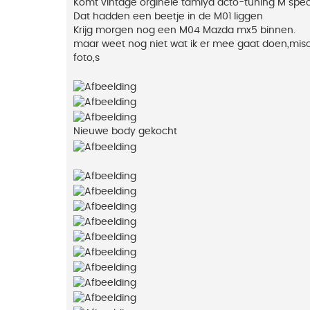
Komt vintage orginele tamiya acto-tuning M speci
Dat hadden een beetje in de M01 liggen
Krijg morgen nog een M04 Mazda mx5 binnen.
maar weet nog niet wat ik er mee gaat doen,mis
foto,s
Nieuwe body gekocht