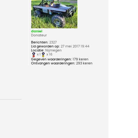
g
daniel
Donateur
Berichten:
2327
Lid geworden op:
27 mei 2017 19:44
Locatie:
Nijmegen
x 1
x 16
Gegeven waarderingen:
179 keren
Ontvangen waarderingen:
293 keren