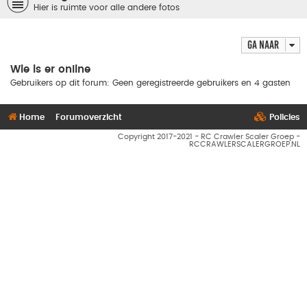
Hier is ruimte voor alle andere fotos
Ga naar
Wie is er online
Gebruikers op dit forum: Geen geregistreerde gebruikers en 4 gasten
Home
Forumoverzicht
Policies
Copyright 2017-2021 - RC Crawler Scaler Groep -
RCCRAWLERSCALERGROEP.NL