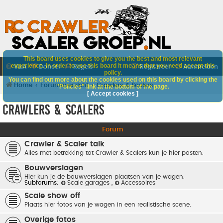
This board uses cookies to give you the best and most relevant
experience. In order to use this board it means that you need accept this
V&A
Doneer
Regels
Registreer
Aanmelden
policy.
You can find out more about the cookies used on this board by clicking the
Home
Forumoverzicht
Crawlers & Scalers
"Policies" link at the bottom of the page.
[ Accept cookies ]
Crawlers & Scalers
Forum
Crawler & Scaler talk
Alles met betrekking tot Crawler & Scalers kun je hier posten.
Bouwverslagen
Hier kun je de bouwverslagen plaatsen van je wagen.
Subforums:
Scale garages
,
Accessoires
Scale show off
Plaats hier fotos van je wagen in een realistische scene.
Overige fotos