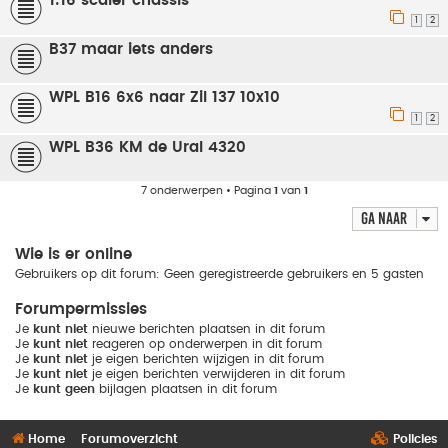
1:16 scaler chassis
1
2
B37 maar iets anders
WPL B16 6x6 naar Zil 137 10x10
1
2
WPL B36 KM de Ural 4320
7 onderwerpen • Pagina
1
van
1
Ga naar
Wie is er online
Gebruikers op dit forum: Geen geregistreerde gebruikers en 5 gasten
Forumpermissies
Je
kunt niet
nieuwe berichten plaatsen in dit forum
Je
kunt niet
reageren op onderwerpen in dit forum
Je
kunt niet
je eigen berichten wijzigen in dit forum
Je
kunt niet
je eigen berichten verwijderen in dit forum
Je
kunt geen
bijlagen plaatsen in dit forum
Home
Forumoverzicht
Policies