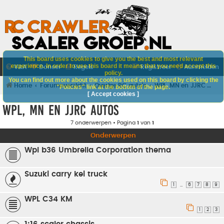
This board uses cookies to give you the best and most relevant
experience. In order to use this board it means that you need accept this
V&A
Doneer
Regels
Registreer
Aanmelden
policy.
You can find out more about the cookies used on this board by clicking the
Home
Forumoverzicht
Overige RC auto's
WPL, MN en JJRC autos
"Policies" link at the bottom of the page.
[ Accept cookies ]
WPL, MN en JJRC autos
7 onderwerpen • Pagina
1
van
1
Onderwerpen
Wpl b36 Umbrella Corporation thema
Suzuki carry kei truck
1
6
7
8
9
…
WPL C34 KM
1
2
3