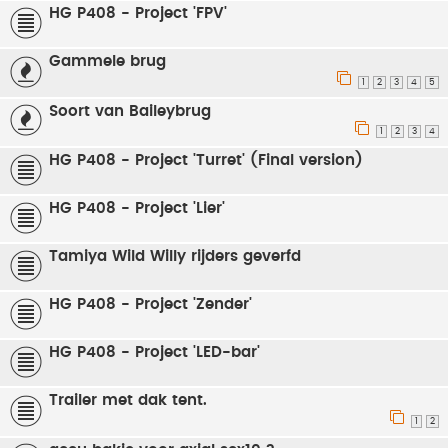
HG P408 - Project 'FPV'
Gammele brug
1
2
3
4
5
Soort van Baileybrug
1
2
3
4
HG P408 - Project 'Turret' (Final version)
HG P408 - Project 'Lier'
Tamiya Wild Willy rijders geverfd
HG P408 - Project 'Zender'
HG P408 - Project 'LED-bar'
Trailer met dak tent.
1
2