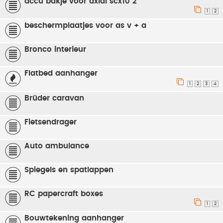
accu bakje voor axial scx10 2
1
2
beschermplaatjes voor as v + a
Bronco interieur
Flatbed aanhanger
1
2
3
4
Brüder caravan
Fietsendrager
Auto ambulance
Spiegels en spatlappen
RC papercraft boxes
1
2
Bouwtekening aanhanger