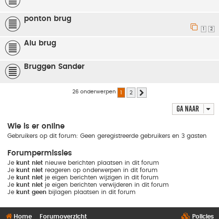
ponton brug
1
2
Alu brug
Bruggen Sander
26 onderwerpen
1
2
Volgende
Ga naar
Wie is er online
Gebruikers op dit forum: Geen geregistreerde gebruikers en 3 gasten
Forumpermissies
Je
kunt niet
nieuwe berichten plaatsen in dit forum
Je
kunt niet
reageren op onderwerpen in dit forum
Je
kunt niet
je eigen berichten wijzigen in dit forum
Je
kunt niet
je eigen berichten verwijderen in dit forum
Je
kunt geen
bijlagen plaatsen in dit forum
Home
Forumoverzicht
Policies