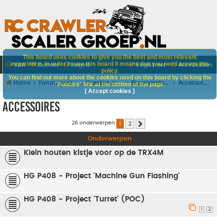
This board uses cookies to give you the best and most relevant
experience. In order to use this board it means that you need accept this
V&A
Doneer
Regels
Registreer
Aanmelden
policy.
You can find out more about the cookies used on this board by clicking the
Home
Forumoverzicht
Crawlers & Scalers
Bouwverslagen
Accessoires
"Policies" link at the bottom of the page.
[ Accept cookies ]
Accessoires
26 onderwerpen
1
2
Volgende
Onderwerpen
Klein houten kistje voor op de TRX4M
HG P408 - Project 'Machine Gun Flashing'
HG P408 - Project 'Turret' (POC)
1
2