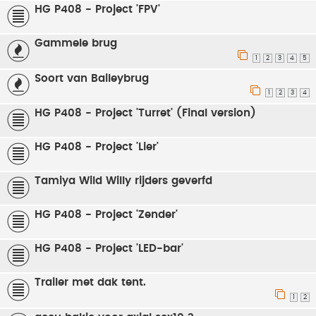
HG P408 - Project 'FPV'
Gammele brug
1
2
3
4
5
Soort van Baileybrug
1
2
3
4
HG P408 - Project 'Turret' (Final version)
HG P408 - Project 'Lier'
Tamiya Wild Willy rijders geverfd
HG P408 - Project 'Zender'
HG P408 - Project 'LED-bar'
Trailer met dak tent.
1
2