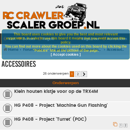
This board uses cookies to give you the best and most relevant
experience. In order to use this board it means that you need accept this
V&A
Doneer
Regels
Registreer
Aanmelden
policy.
You can find out more about the cookies used on this board by clicking the
Home
Forumoverzicht
Crawlers & Scalers
Bouwverslagen
Accessoires
"Policies" link at the bottom of the page.
[ Accept cookies ]
Accessoires
26 onderwerpen
1
2
Volgende
Onderwerpen
Klein houten kistje voor op de TRX4M
HG P408 - Project 'Machine Gun Flashing'
HG P408 - Project 'Turret' (POC)
1
2