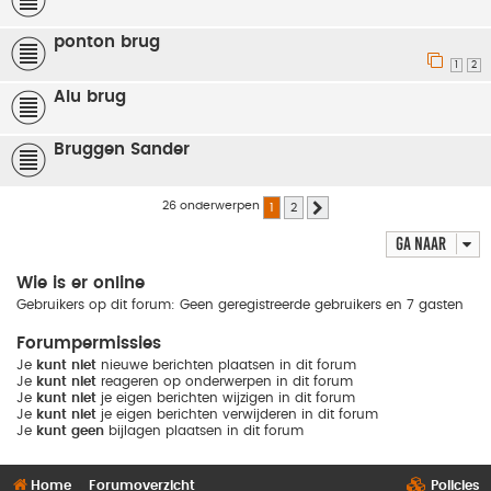
ponton brug
1
2
Alu brug
Bruggen Sander
26 onderwerpen
1
2
Volgende
Ga naar
Wie is er online
Gebruikers op dit forum: Geen geregistreerde gebruikers en 7 gasten
Forumpermissies
Je
kunt niet
nieuwe berichten plaatsen in dit forum
Je
kunt niet
reageren op onderwerpen in dit forum
Je
kunt niet
je eigen berichten wijzigen in dit forum
Je
kunt niet
je eigen berichten verwijderen in dit forum
Je
kunt geen
bijlagen plaatsen in dit forum
Home
Forumoverzicht
Policies