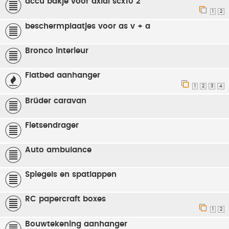
accu bakje voor axial scx10 2
1
2
beschermplaatjes voor as v + a
Bronco interieur
Flatbed aanhanger
1
2
3
4
Brüder caravan
Fietsendrager
Auto ambulance
Spiegels en spatlappen
RC papercraft boxes
1
2
Bouwtekening aanhanger