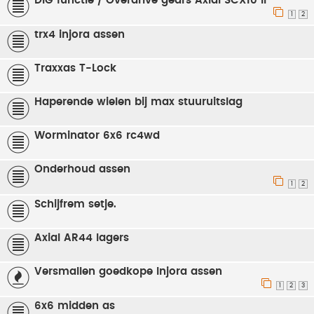
DIG functie / Overdrive gears Axial SCX10 II
1
2
trx4 injora assen
Traxxas T-Lock
Haperende wielen bij max stuuruitslag
Worminator 6x6 rc4wd
Onderhoud assen
1
2
Schijfrem setje.
Axial AR44 lagers
Versmallen goedkope Injora assen
1
2
3
6x6 midden as