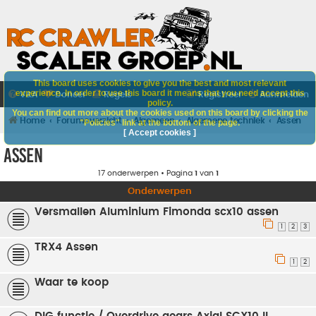
This board uses cookies to give you the best and most relevant
experience. In order to use this board it means that you need accept this
V&A
Doneer
Regels
Registreer
Aanmelden
policy.
You can find out more about the cookies used on this board by clicking the
Home
Forumoverzicht
Algemeen
Algemene techniek
Assen
"Policies" link at the bottom of the page.
[ Accept cookies ]
Assen
17 onderwerpen • Pagina
1
van
1
Onderwerpen
Versmallen Aluminium Fimonda scx10 assen
1
2
3
TRX4 Assen
1
2
Waar te koop