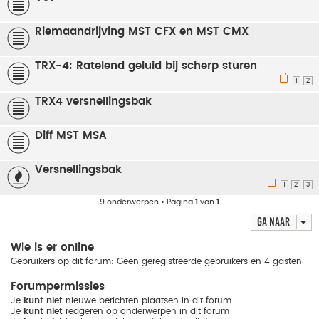
Riemaandrijving MST CFX en MST CMX
TRX-4: Ratelend geluid bij scherp sturen
1
2
TRX4 versnellingsbak
Diff MST MSA
Versnellingsbak
1
2
3
9 onderwerpen • Pagina
1
van
1
Ga naar
Wie is er online
Gebruikers op dit forum: Geen geregistreerde gebruikers en 4 gasten
Forumpermissies
Je
kunt niet
nieuwe berichten plaatsen in dit forum
Je
kunt niet
reageren op onderwerpen in dit forum