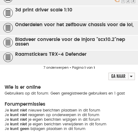
1
2
3
3d print driver scale 1:10
Onderdelen voor het zelfbouw chassis voor de lol,
Bladveer conversie voor de Injora "scx10.2"nep
assen
Raamstickers TRX-4 Defender
7 onderwerpen • Pagina
1
van
1
Ga naar
Wie is er online
Gebruikers op dit forum: Geen geregistreerde gebruikers en 1 gast
Forumpermissies
Je
kunt niet
nieuwe berichten plaatsen in dit forum
Je
kunt niet
reageren op onderwerpen in dit forum
Je
kunt niet
je eigen berichten wijzigen in dit forum
Je
kunt niet
je eigen berichten verwijderen in dit forum
Je
kunt geen
bijlagen plaatsen in dit forum