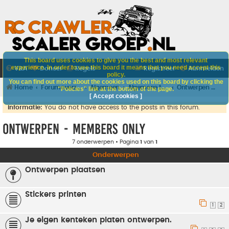
This board uses cookies to give you the best and most relevant
experience. In order to use this board it means that you need accept this
V&A
Doneer
Regels
Registreer
Aanmelden
policy.
You can find out more about the cookies used on this board by clicking the
Home
Forumoverzicht
Algemeen
Algemene techniek
Ontwerpen - MEMBERS ONLY
"Policies" link at the bottom of the page.
[ Accept cookies ]
Informatie:
You do not have access to the posts in this forum.
Ontwerpen - MEMBERS ONLY
7 onderwerpen • Pagina
1
van
1
Onderwerpen
Ontwerpen plaatsen
Stickers printen
1
2
Je eigen kenteken platen ontwerpen.