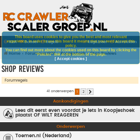
This board uses cookies to give you the best and most relevant
experience. In order to use this board it means that you need accept this
V&A
Doneer
Regels
Registreer
Aanmelden
policy.
You can find out more about the cookies used on this board by clicking the
Home
Forumoverzicht
Koopjeshoek
Shop Reviews
"Policies" link at the bottom of the page.
[ Accept cookies ]
Shop Reviews
Forumregels
41 onderwerpen
1
2
Volgende
Aankondigingen
Lees dit eerst even voordat je iets in Koopjeshoek
plaatst OF WILT REAGEREN
Onderwerpen
Toemen.nl (Nederland)