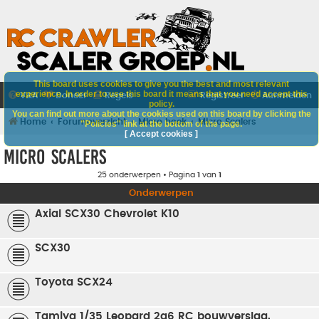
This board uses cookies to give you the best and most relevant
experience. In order to use this board it means that you need accept this
V&A
Doneer
Regels
Registreer
Aanmelden
policy.
You can find out more about the cookies used on this board by clicking the
Home
Forumoverzicht
Micro hoek
Micro Scalers
"Policies" link at the bottom of the page.
[ Accept cookies ]
Micro Scalers
25 onderwerpen • Pagina
1
van
1
Onderwerpen
Axial SCX30 Chevrolet K10
SCX30
Toyota SCX24
Tamiya 1/35 Leopard 2a6 RC bouwverslag.