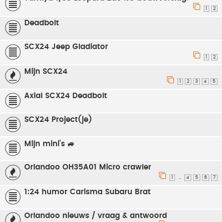
1
2
Deadbolt
SCX24 Jeep Gladiator
1
2
Mijn SCX24
1
2
3
4
5
Axial SCX24 Deadbolt
SCX24 Project(je)
Mijn mini’s 🚙
Orlandoo OH35A01 Micro crawler
1
4
5
6
7
…
1:24 humor Carisma Subaru Brat
Orlandoo nieuws / vraag & antwoord