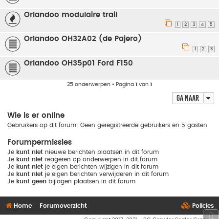
Orlandoo modulaire trail
1
2
3
4
5
Orlandoo OH32A02 (de Pajero)
1
2
3
Orlandoo OH35p01 Ford F150
25 onderwerpen • Pagina
1
van
1
Ga naar
Wie is er online
Gebruikers op dit forum: Geen geregistreerde gebruikers en 5 gasten
Forumpermissies
Je
kunt niet
nieuwe berichten plaatsen in dit forum
Je
kunt niet
reageren op onderwerpen in dit forum
Je
kunt niet
je eigen berichten wijzigen in dit forum
Je
kunt niet
je eigen berichten verwijderen in dit forum
Je
kunt geen
bijlagen plaatsen in dit forum
Home
Forumoverzicht
Policies
⇩