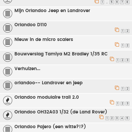
1
5
6
7
8
…
Mijn Orlandoo Jeep en Landrover
Orlandoo D110
1
2
Nieuw in de micro scalers
1
2
Bouwverslag Tamiya M2 Bradley 1/35 RC
1
2
3
Verhuizen...
orlandoo-- Landrover en jeep
1
2
Orlandoo modulaire trail 2.0
1
2
3
Orlandoo OH32A03 1/32 (de Land Rover)
1
2
3
4
5
Orlandoo Pajero (een witte?!?)