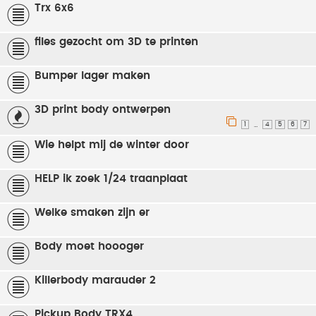
Trx 6x6
files gezocht om 3D te printen
Bumper lager maken
3D print body ontwerpen
1
4
5
6
7
…
Wie helpt mij de winter door
HELP ik zoek 1/24 traanplaat
Welke smaken zijn er
Body moet hoooger
Killerbody marauder 2
Pickup Body TRX4