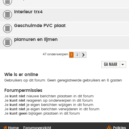
Interieur trx4
Geschuimde PVC plaat
plamuren en lijmen
47 onderwerpen
1
2
Volgende
Ga naar
Wie is er online
Gebruikers op dit forum: Geen geregistreerde gebruikers en 6 gasten
Forumpermissies
Je
kunt niet
nieuwe berichten plaatsen in dit forum
Je
kunt niet
reageren op onderwerpen in dit forum
Je
kunt niet
je eigen berichten wijzigen in dit forum
Je
kunt niet
je eigen berichten verwijderen in dit forum
Je
kunt geen
bijlagen plaatsen in dit forum
Home
Forumoverzicht
Policies