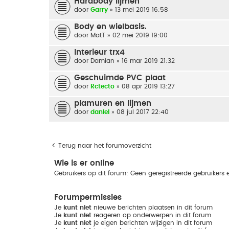
Hardbody lijmen
door
Garry
» 13 mei 2019 16:58
Body en wielbasis.
door
MatT
» 02 mei 2019 19:00
Interieur trx4
door
Damian
» 16 mar 2019 21:32
Geschuimde PVC plaat
door
Rctecto
» 08 apr 2019 13:27
plamuren en lijmen
door
daniel
» 08 jul 2017 22:40
Terug naar het forumoverzicht
Wie is er online
Gebruikers op dit forum: Geen geregistreerde gebruikers 
Forumpermissies
Je
kunt niet
nieuwe berichten plaatsen in dit forum
Je
kunt niet
reageren op onderwerpen in dit forum
Je
kunt niet
je eigen berichten wijzigen in dit forum