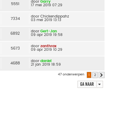
door
Garry
5551
17 mei 2019 07:29
door
Chickendippahz
7334
03 mei 2019 13:13
door
Gert-Jan
6892
09 apr 2019 19:58
door
zanthrax
5673
09 apr 2019 10:29
door
daniel
4688
21 jan 2019 18:59
47 onderwerpen
1
2
Volgende
Ga naar