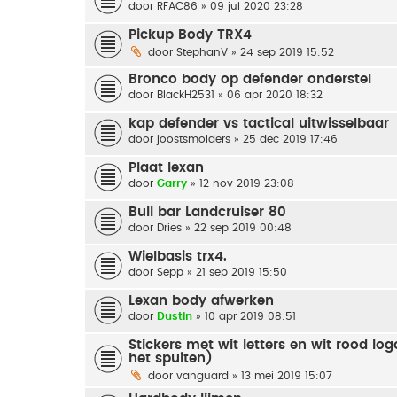
door
RFAC86
» 09 jul 2020 23:28
Pickup Body TRX4
door
StephanV
» 24 sep 2019 15:52
Bronco body op defender onderstel
door
BlackH2531
» 06 apr 2020 18:32
kap defender vs tactical uitwisselbaar
door
joostsmolders
» 25 dec 2019 17:46
Plaat lexan
door
Garry
» 12 nov 2019 23:08
Bull bar Landcruiser 80
door
Dries
» 22 sep 2019 00:48
Wielbasis trx4.
door
Sepp
» 21 sep 2019 15:50
Lexan body afwerken
door
Dustin
» 10 apr 2019 08:51
Stickers met wit letters en wit rood lo
het spuiten)
door
vanguard
» 13 mei 2019 15:07