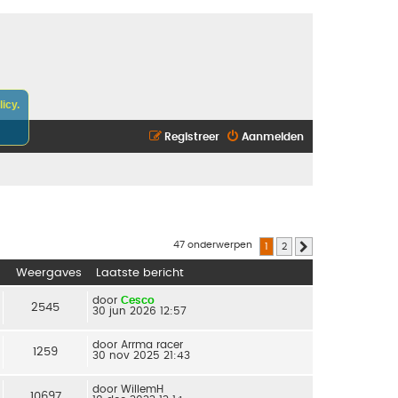
icy.
Registreer
Aanmelden
47 onderwerpen
1
2
Volgende
Weergaves
Laatste bericht
door
Cesco
2545
30 jun 2026 12:57
door
Arrma racer
1259
30 nov 2025 21:43
door
WillemH
10697