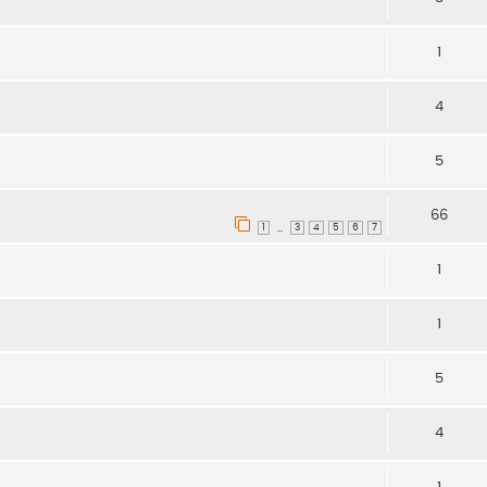
1
4
5
66
1
3
4
5
6
7
…
1
1
5
4
1