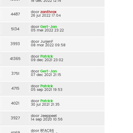
18 dec 2022 12:14
door
zanthrax
4487
26 jul 2022 17:04
door
Gert-Jan
5134
05 mei 2022 23:22
door
JurjenF
3993
08 mar 2022 09:58
door
Patrick
41365
09 dec 2021 23:02
door
Gert-Jan
3751
07 dec 2021 21:15
door
Patrick
4715
05 sep 2021 19:53
door
Patrick
4021
30 jul 2021 21:35
door
Jeeppeet
3927
14 sep 2020 10:56
door
RFAC86
4069