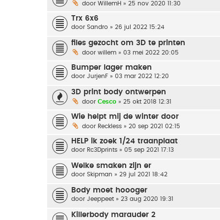
door
WillemH
» 25 nov 2020 11:30
Trx 6x6
door
Sandro
» 26 jul 2022 15:24
files gezocht om 3D te printen
door
willem
» 03 mei 2022 20:05
Bumper lager maken
door
JurjenF
» 03 mar 2022 12:20
3D print body ontwerpen
door
Cesco
» 25 okt 2018 12:31
Wie helpt mij de winter door
door
Reckless
» 20 sep 2021 02:15
HELP ik zoek 1/24 traanplaat
door
Rc3Dprints
» 05 sep 2021 17:13
Welke smaken zijn er
door
Skipman
» 29 jul 2021 18:42
Body moet hoooger
door
Jeeppeet
» 23 aug 2020 19:31
Killerbody marauder 2