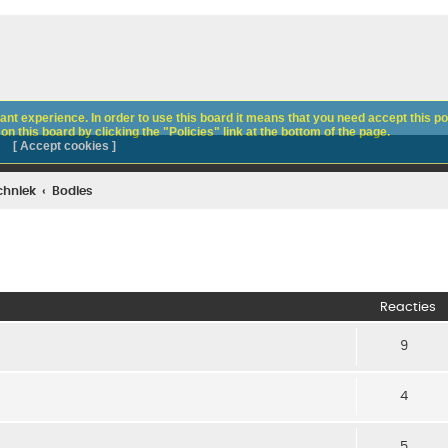
nt experience. In order to use this board it means that you need accept this pol
n this board by clicking the "Policies" link at the bottom of the page.
[ Accept cookies ]
chniek
Bodies
Reacties
9
4
5