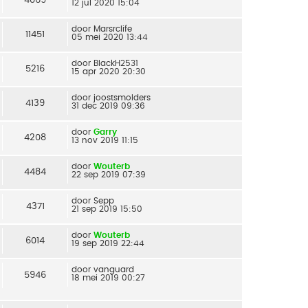
12 jul 2020 15:04
door
Marsrclife
11451
05 mei 2020 13:44
door
BlackH2531
5216
15 apr 2020 20:30
door
joostsmolders
4139
31 dec 2019 09:36
door
Garry
4208
13 nov 2019 11:15
door
Wouterb
4484
22 sep 2019 07:39
door
Sepp
4371
21 sep 2019 15:50
door
Wouterb
6014
19 sep 2019 22:44
door
vanguard
5946
18 mei 2019 00:27