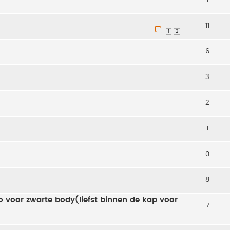
11
1
2
6
3
2
1
0
8
go voor zwarte body(liefst binnen de kap voor
7