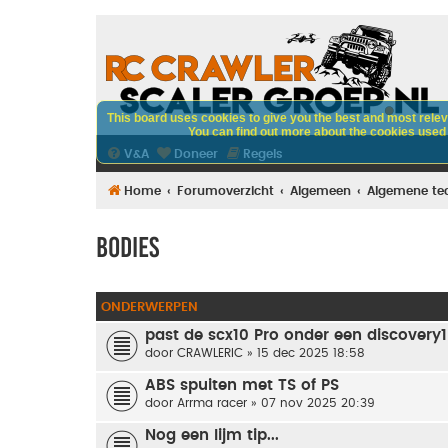
This board uses cookies to give you the best and most releva
You can find out more about the cookies used o
V&A
Doneer
Regels
Home
Forumoverzicht
Algemeen
Algemene te
Bodies
ONDERWERPEN
past de scx10 Pro onder een discovery1
door
CRAWLERIC
» 15 dec 2025 18:58
ABS spuiten met TS of PS
door
Arrma racer
» 07 nov 2025 20:39
Nog een lijm tip...