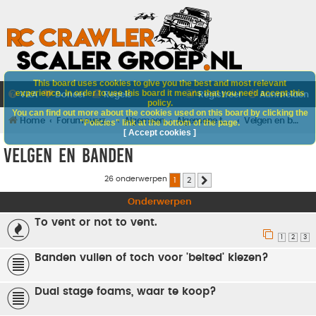
This board uses cookies to give you the best and most relevant
experience. In order to use this board it means that you need accept this
V&A
Doneer
Regels
Registreer
Aanmelden
policy.
You can find out more about the cookies used on this board by clicking the
Home
Forumoverzicht
Algemeen
Algemene techniek
Velgen en banden
"Policies" link at the bottom of the page.
[ Accept cookies ]
Velgen en banden
26 onderwerpen
1
2
Volgende
Onderwerpen
To vent or not to vent.
1
2
3
Banden vullen of toch voor 'belted' kiezen?
Dual stage foams, waar te koop?