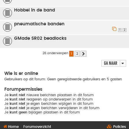
Hobbel in de band
pneumatische banden
1
2
GMade SR02 beadlocks
26 onderwerpen
1
2
Volgende
Ga naar
Wie is er online
Gebruikers op dit forum: Geen geregistreerde gebruikers en 5 gasten
Forumpermissies
Je
kunt niet
nieuwe berichten plaatsen in dit forum
Je
kunt niet
reageren op onderwerpen in dit forum
Je
kunt niet
je eigen berichten wijzigen in dit forum
Je
kunt niet
je eigen berichten verwijderen in dit forum
Je
kunt geen
bijlagen plaatsen in dit forum
Home
Forumoverzicht
Policies