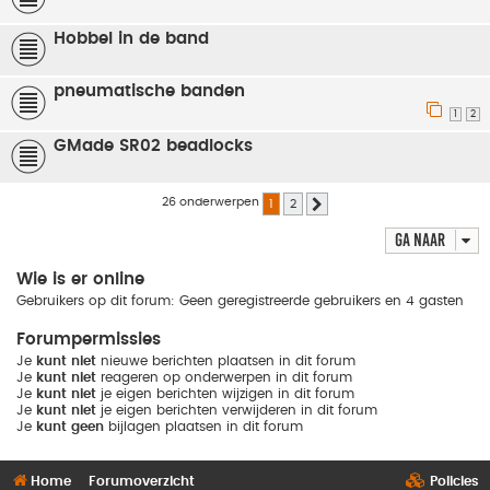
Hobbel in de band
pneumatische banden
1
2
GMade SR02 beadlocks
26 onderwerpen
1
2
Volgende
Ga naar
Wie is er online
Gebruikers op dit forum: Geen geregistreerde gebruikers en 4 gasten
Forumpermissies
Je
kunt niet
nieuwe berichten plaatsen in dit forum
Je
kunt niet
reageren op onderwerpen in dit forum
Je
kunt niet
je eigen berichten wijzigen in dit forum
Je
kunt niet
je eigen berichten verwijderen in dit forum
Je
kunt geen
bijlagen plaatsen in dit forum
Home
Forumoverzicht
Policies