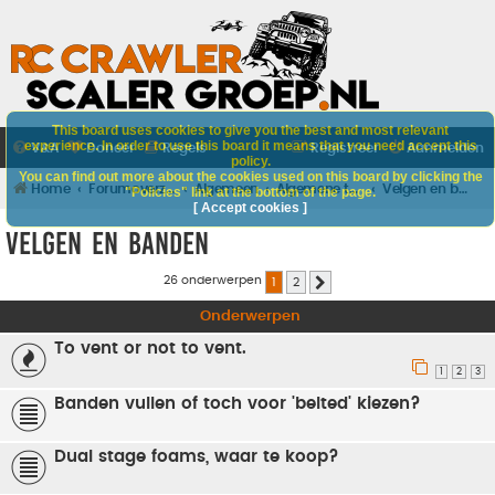
This board uses cookies to give you the best and most relevant
experience. In order to use this board it means that you need accept this
V&A
Doneer
Regels
Registreer
Aanmelden
policy.
You can find out more about the cookies used on this board by clicking the
Home
Forumoverzicht
Algemeen
Algemene techniek
Velgen en banden
"Policies" link at the bottom of the page.
[ Accept cookies ]
Velgen en banden
26 onderwerpen
1
2
Volgende
Onderwerpen
To vent or not to vent.
1
2
3
Banden vullen of toch voor 'belted' kiezen?
Dual stage foams, waar te koop?