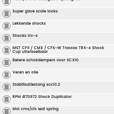
Super gave scale looks
Lekkende shocks
Shocks trx-4
MST CFX / CMX / CFX-W Traxxas TRX-4 Shock
Cup uitwisselbaar
Betere schokdempers voor SCX10
Veren en olie
Stabilisatiestang scx10.2
RPM #70972 Shock Duplicator
Mst cmx/cfx leaf spring