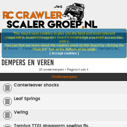
This board uses cookies to give you the best and most relevant
experience. In order to use this board it means that you need accept this
V&A
Doneer
Regels
Registreer
Aanmelden
policy.
You can find out more about the cookies used on this board by clicking the
Home
Forumoverzicht
Algemeen
Algemene techniek
Dempers en veren
"Policies" link at the bottom of the page.
[ Accept cookies ]
Dempers en veren
20 onderwerpen • Pagina
1
van
1
Onderwerpen
Canterleaver shocks
Leaf Springs
Vering
Tamiya TT01 draagarm speling fix.