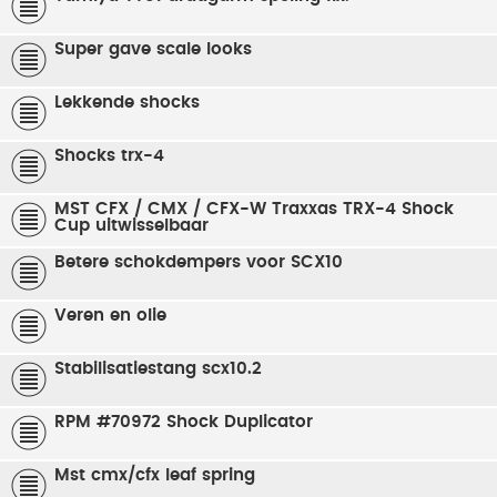
Super gave scale looks
Lekkende shocks
Shocks trx-4
MST CFX / CMX / CFX-W Traxxas TRX-4 Shock
Cup uitwisselbaar
Betere schokdempers voor SCX10
Veren en olie
Stabilisatiestang scx10.2
RPM #70972 Shock Duplicator
Mst cmx/cfx leaf spring