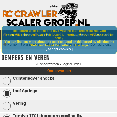
This board uses cookies to give you the best and most relevant
experience. In order to use this board it means that you need accept this
V&A
Doneer
Regels
Registreer
Aanmelden
policy.
You can find out more about the cookies used on this board by clicking the
Home
Forumoverzicht
Algemeen
Algemene techniek
Dempers en veren
"Policies" link at the bottom of the page.
[ Accept cookies ]
Dempers en veren
20 onderwerpen • Pagina
1
van
1
Onderwerpen
Canterleaver shocks
Leaf Springs
Vering
Tamiya TT01 draagarm speling fix.