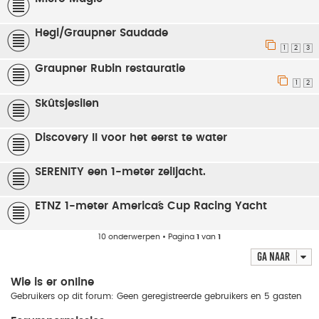
Hegi/Graupner Saudade
1
2
3
Graupner Rubin restauratie
1
2
Skûtsjesilen
Discovery II voor het eerst te water
SERENITY een 1-meter zeiljacht.
ETNZ 1-meter America´s Cup Racing Yacht
10 onderwerpen • Pagina
1
van
1
Ga naar
Wie is er online
Gebruikers op dit forum: Geen geregistreerde gebruikers en 5 gasten