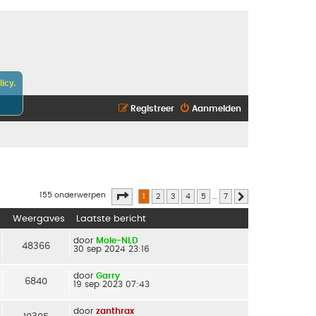
icy.
Registreer
Aanmelden
Pagina
1
van
7
155 onderwerpen
1
2
3
4
5
…
7
Volgende
Weergaves
Laatste bericht
door
Mole-NLD
48366
30 sep 2024 23:16
door
Garry
6840
19 sep 2023 07:43
door
zanthrax