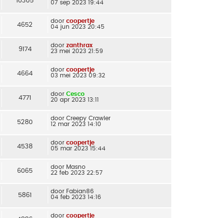
10305
07 sep 2023 19:44
door
coopertje
4652
04 jun 2023 20:45
door
zanthrax
9174
23 mei 2023 21:59
door
coopertje
4664
03 mei 2023 09:32
door
Cesco
4771
20 apr 2023 13:11
door
Creepy Crawler
5280
12 mar 2023 14:10
door
coopertje
4538
05 mar 2023 15:44
door
Masno
6065
22 feb 2023 22:57
door
Fabian86
5861
04 feb 2023 14:16
door
coopertje