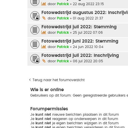
door
Patrick
» 22 aug 2022 23:15
Fotowedstrijd augustus 2022: Inschrijv
door
Patrick
» 01 aug 2022 21:37
Fotowedstrijd juli 2022: Stemming
door
Patrick
» 25 jul 2022 07:06
Fotowedstrijd juni 2022: Stemming
door
Patrick
» 24 jun 2022 10:04
Fotowedstrijd juli 2022: Inschrijving
door
Patrick
» 06 jul 2022 20:05
Terug naar het forumoverzicht
Wie is er online
Gebruikers op dit forum: Geen geregistreerde gebruikers 
Forumpermissies
Je
kunt niet
nieuwe berichten plaatsen in dit forum
Je
kunt niet
reageren op onderwerpen in dit forum
Je
kunt niet
je eigen berichten wijzigen in dit forum
Je
kunt niet
je eigen berichten verwijderen in dit forum