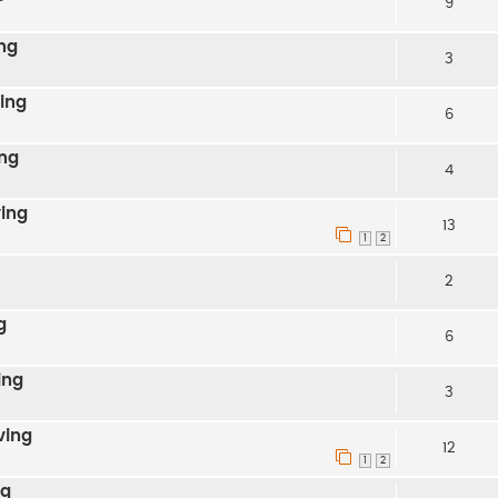
9
ng
3
ving
6
ng
4
ving
13
1
2
2
g
6
ing
3
ving
12
1
2
ng