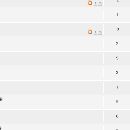
12
1
2
1
10
1
2
2
9
3
1
ng
9
8
g