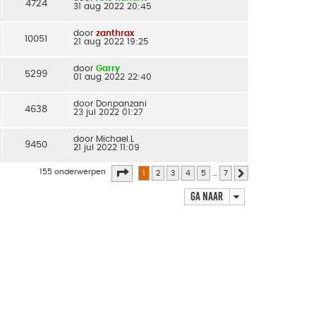
4724
31 aug 2022 20:45
door
zanthrax
10051
21 aug 2022 19:25
door
Garry
5299
01 aug 2022 22:40
door
Donpanzani
4638
23 jul 2022 01:27
door
Michael.L
9450
21 jul 2022 11:09
Pagina
1
van
7
155 onderwerpen
1
2
3
4
5
…
7
Volgende
Ga naar