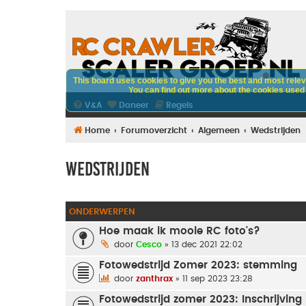
This board uses cookies to give you the best and most releva
You can find out more about the cookies used o
V&A
Doneer
Regels
Home
Forumoverzicht
Algemeen
Wedstrijden
Wedstrijden
ONDERWERPEN
Hoe maak ik mooie RC foto's?
door
Cesco
» 13 dec 2021 22:02
Fotowedstrijd Zomer 2023: stemming
door
zanthrax
» 11 sep 2023 23:28
Fotowedstrijd zomer 2023: Inschrijving