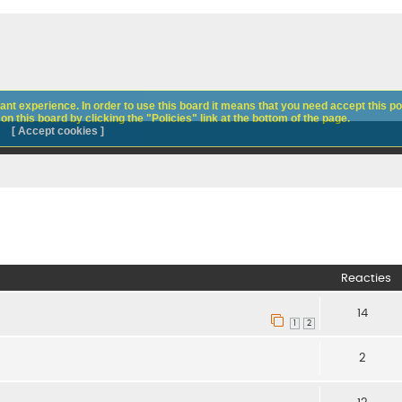
nt experience. In order to use this board it means that you need accept this pol
n this board by clicking the "Policies" link at the bottom of the page.
[ Accept cookies ]
Reacties
14
1
2
2