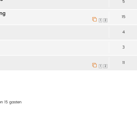
5
ing
15
1
2
4
3
11
1
2
en 15 gasten