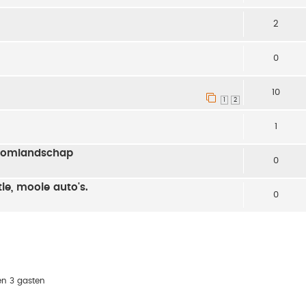
2
0
10
1
2
1
roomlandschap
0
ie, mooie auto's.
0
en 3 gasten