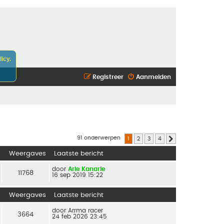
icy.
Registreer
Aanmelden
91 onderwerpen
1
2
3
4
Volgende
Weergaves
Laatste bericht
door
Arie Kanarie
11768
16 sep 2019 15:22
Weergaves
Laatste bericht
door
Arrma racer
3664
24 feb 2026 23:45