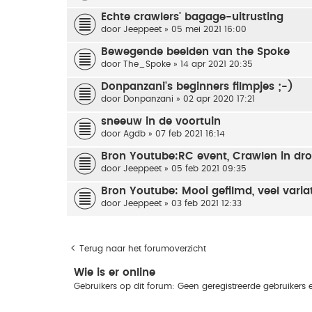
Echte crawlers' bagage-uitrusting
door
Jeeppeet
» 05 mei 2021 16:00
Bewegende beelden van the Spoke
door
The_Spoke
» 14 apr 2021 20:35
Donpanzani's beginners filmpjes ;-)
door
Donpanzani
» 02 apr 2020 17:21
sneeuw in de voortuin
door
Agdb
» 07 feb 2021 16:14
Bron Youtube:RC event, Crawlen in d
door
Jeeppeet
» 05 feb 2021 09:35
Bron Youtube: Mooi gefilmd, veel variat
door
Jeeppeet
» 03 feb 2021 12:33
Terug naar het forumoverzicht
Wie is er online
Gebruikers op dit forum: Geen geregistreerde gebruikers 