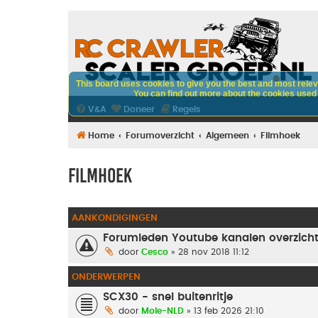
This board uses cookies to give you the best and most releva
You can find out more about the cookies used o
V&A
Doneer
Regels
Home
Forumoverzicht
Algemeen
Filmhoek
Filmhoek
AANKONDIGINGEN
Forumleden Youtube kanalen overzich
door
Cesco
» 28 nov 2018 11:12
ONDERWERPEN
SCX30 - snel buitenritje
door
Mole-NLD
» 13 feb 2026 21:10