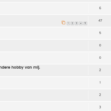
6
47
1
2
3
4
5
5
0
0
andere hobby van mij.
2
1
2
3