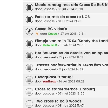
Mooie zondag met drie Cross Rc Bc8 K
door
Josboss
» 30 jul 2024 23:38
Eerst tot met de cross rc UC6
door
Josboss
» 01 jul 2024 13:23
Cesco RC video's
door
Cesco
» 27 okt 2018 19:54
Filmpje van mijn TRX4 "Sandy the Land
door
Mole-NLD
» 11 feb 2024 22:05
Het Bouwen en de details van en op e
door
Jeeppeet
» 15 jan 2024 11:33
Traxxas hoofdkwartier in Texas film va
door
Jeeppeet
» 11 jan 2024 14:32
Headquake is terug!
door
zanthrax
» 14 okt 2023 09:28
Cross rc stamerderbos. Limburg
door
Josboss
» 07 mei 2023 19:56
Two cross rc bc 8 woods
door
Josboss
» 08 nov 2022 11:47