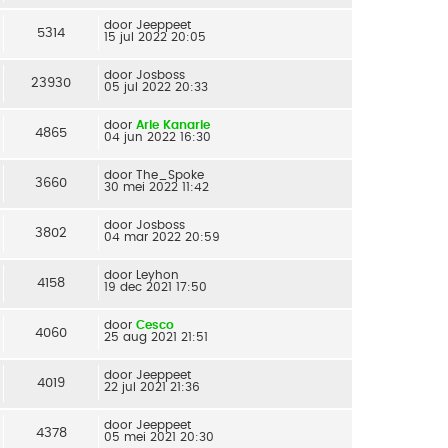
door
Jeeppeet
5314
15 jul 2022 20:05
door
Josboss
23930
05 jul 2022 20:33
door
Arie Kanarie
4865
04 jun 2022 16:30
door
The_Spoke
3660
30 mei 2022 11:42
door
Josboss
3802
04 mar 2022 20:59
door
Leyhon
4158
19 dec 2021 17:50
door
Cesco
4060
25 aug 2021 21:51
door
Jeeppeet
4019
22 jul 2021 21:36
door
Jeeppeet
4378
05 mei 2021 20:30