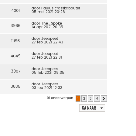
door
Paulus crosskabouter
4001
05 mei 2021 20:26
door
The_Spoke
3966
14 apr 2021 20:35
door
Jeeppeet
11196
27 feb 2021 22:43
door
Jeeppeet
4049
27 feb 2021 22:31
door
Jeeppeet
3907
05 feb 2021 09:35
door
Jeeppeet
3835
03 feb 2021 12:33
91 onderwerpen
1
2
3
4
Volgende
Ga naar