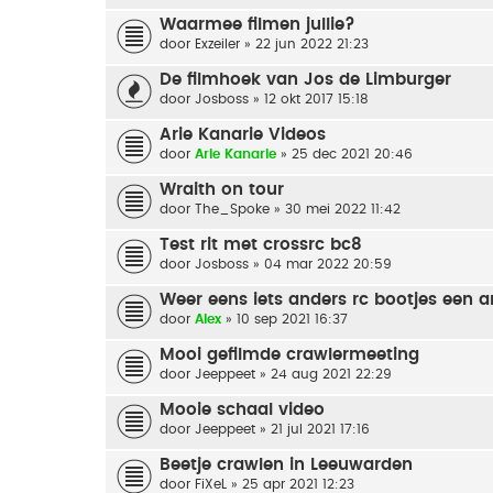
Waarmee filmen jullie?
door
Exzeiler
» 22 jun 2022 21:23
De filmhoek van Jos de Limburger
door
Josboss
» 12 okt 2017 15:18
Arie Kanarie Videos
door
Arie Kanarie
» 25 dec 2021 20:46
Wraith on tour
door
The_Spoke
» 30 mei 2022 11:42
Test rit met crossrc bc8
door
Josboss
» 04 mar 2022 20:59
Weer eens iets anders rc bootjes een 
door
Alex
» 10 sep 2021 16:37
Mooi gefilmde crawlermeeting
door
Jeeppeet
» 24 aug 2021 22:29
Mooie schaal video
door
Jeeppeet
» 21 jul 2021 17:16
Beetje crawlen in Leeuwarden
door
FiXeL
» 25 apr 2021 12:23