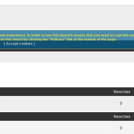
nt experience. In order to use this board it means that you need accept this pol
n this board by clicking the "Policies" link at the bottom of the page.
[ Accept cookies ]
Reacties
t
9
Reacties
9