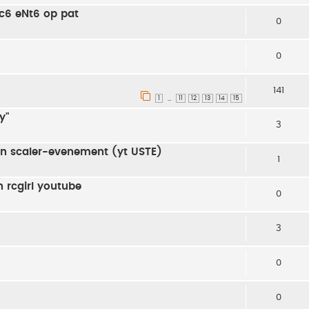
c6 eNt6 op pat
0
0
141
1
11
12
13
14
15
…
y"
3
en scaler-evenement (yt USTE)
1
n rcgirl youtube
0
3
0
0