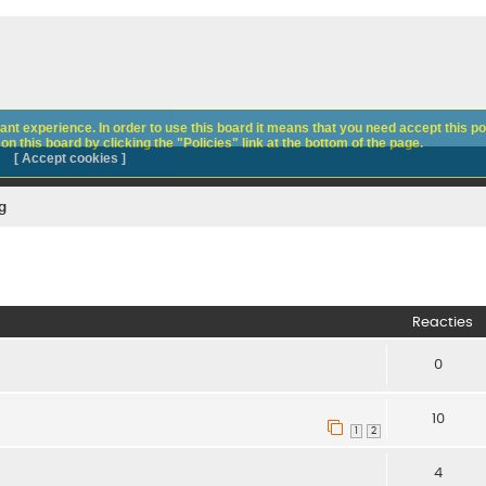
nt experience. In order to use this board it means that you need accept this pol
n this board by clicking the "Policies" link at the bottom of the page.
[ Accept cookies ]
g
Reacties
0
10
1
2
4