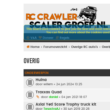
This board uses cookies to give you the best and most releva
You can find out more about the cookies used o
V&A
Doneer
Regels
Home
Forumoverzicht
Overige RC auto's
Overi
Overig
ONDERWERPEN
Huina
door
willem
» 24 jun 2024 13:25
Traxxas Quad
door
daniel
» 04 jan 2021 18:07
Axial Yeti Score Trophy truck kit
door
TerpstraAJ
» 30 jun 2019 20:26