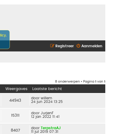
icy.
Registreer
Aanmelden
8 onderwerpen • Pagina
1
van
1
Weergaves
Laatste bericht
door
willem
44943
24 jun 2024 13:25
door
JurjenF
15311
12 jan 2022 11:41
door
TerpstraAJ
8407
11 jul 2019 07:31