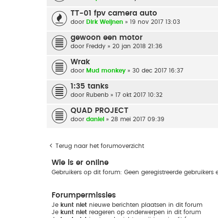
TT-01 fpv camera auto
door
Dirk Weijnen
» 19 nov 2017 13:03
gewoon een motor
door
Freddy
» 20 jan 2018 21:36
Wrak
door
Mud monkey
» 30 dec 2017 16:37
1:35 tanks
door
Rubenb
» 17 okt 2017 10:32
QUAD PROJECT
door
daniel
» 28 mei 2017 09:39
Terug naar het forumoverzicht
Wie is er online
Gebruikers op dit forum: Geen geregistreerde gebruikers 
Forumpermissies
Je
kunt niet
nieuwe berichten plaatsen in dit forum
Je
kunt niet
reageren op onderwerpen in dit forum