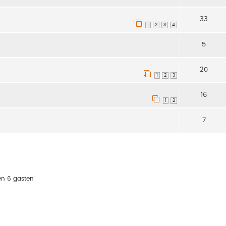
33
1
2
3
4
5
20
1
2
3
16
1
2
7
en 6 gasten