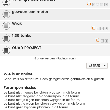
1
2
3
4
gewoon een motor
Wrak
1
2
3
1:35 tanks
1
2
QUAD PROJECT
8 onderwerpen • Pagina
1
van
1
Ga naar
Wie is er online
Gebruikers op dit forum: Geen geregistreerde gebruikers en 5 gasten
Forumpermissies
Je
kunt niet
nieuwe berichten plaatsen in dit forum
Je
kunt niet
reageren op onderwerpen in dit forum
Je
kunt niet
je eigen berichten wijzigen in dit forum
Je
kunt niet
je eigen berichten verwijderen in dit forum
Je
kunt geen
bijlagen plaatsen in dit forum