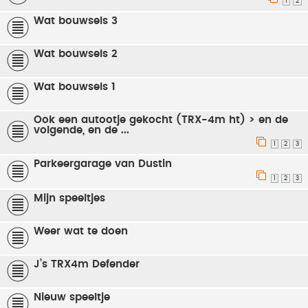
1
2
Wat bouwsels 3
Wat bouwsels 2
Wat bouwsels 1
Ook een autootje gekocht (TRX-4m ht) > en de
volgende, en de ...
1
2
3
Parkeergarage van Dustin
1
2
3
Mijn speeltjes
Weer wat te doen
J’s TRX4m Defender
Nieuw speeltje