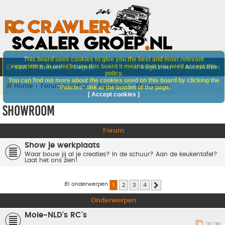
This board uses cookies to give you the best and most relevant
experience. In order to use this board it means that you need accept this
V&A
Doneer
Regels
Registreer
Aanmelden
policy.
You can find out more about the cookies used on this board by clicking the
Home
Forumoverzicht
Algemeen
Showroom
"Policies" link at the bottom of the page.
[ Accept cookies ]
Showroom
Forum
Show je werkplaats
Waar bouw jij al je creaties? In de schuur? Aan de keukentafel?
Laat het ons zien!
81 onderwerpen
1
2
3
4
Volgende
Onderwerpen
Mole-NLD's RC's