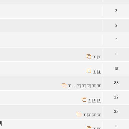
3
2
4
11
1
2
19
1
2
88
1
5
6
7
8
9
…
22
1
2
3
33
1
2
3
4
j.
11