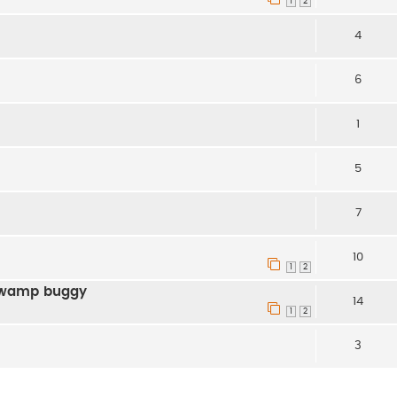
1
2
4
6
1
5
7
10
1
2
 swamp buggy
14
1
2
3