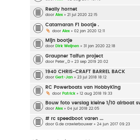
Really hornet
door
Alex
» 21 jul 2020 22:15
Catamaran F1 bootje .
door
Alex
» 02 jan 2020 12:11
Mijn bootje
door
Dirk Weijnen
» 31 jan 2020 22:18
Graupner Taifun project
door
Peter_D
» 23 sep 2019 20:02
1940 CHRIS-CRAFT BARREL BACK
door
Gert-Jan
» 23 jul 2018 18:12
RC Powerboats van HobbyKing
door
Patrick
» 12 aug 2018 19:33
Bouw foto verslag kleine 1/10 airboat
door
Alex
» 04 jul 2018 22:05
# rc speedboot varen ...
door
G.de crawlerbouwer
» 24 jun 2017 09:23