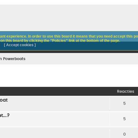
nt experience. In order to use this board it means that you need accept this pol
n this board by clicking the "Policies" link at the bottom of the page.
[ Accept cookies ]
n Powerboats
Reacties
Boat
5
t...?
5
0