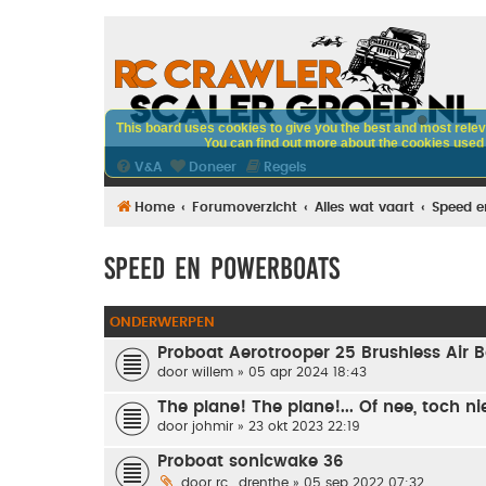
This board uses cookies to give you the best and most releva
You can find out more about the cookies used o
V&A
Doneer
Regels
Home
Forumoverzicht
Alles wat vaart
Speed e
Speed en Powerboats
ONDERWERPEN
Proboat Aerotrooper 25 Brushless Air 
door
willem
» 05 apr 2024 18:43
The plane! The plane!... Of nee, toch nie
door
johmir
» 23 okt 2023 22:19
Proboat sonicwake 36
door
rc_drenthe
» 05 sep 2022 07:32