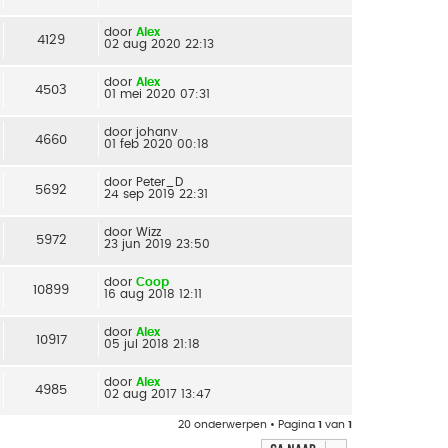
door
Alex
4129
02 aug 2020 22:13
door
Alex
4503
01 mei 2020 07:31
door
johanv
4660
01 feb 2020 00:18
door
Peter_D
5692
24 sep 2019 22:31
door
Wizz
5972
23 jun 2019 23:50
door
Coop
10899
16 aug 2018 12:11
door
Alex
10917
05 jul 2018 21:18
door
Alex
4985
02 aug 2017 13:47
20 onderwerpen • Pagina
1
van
1