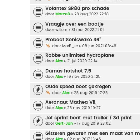
Volantex SR80 pro schade
door
MarcoB
» 28 aug 2022 22:18
Vraagje over een bootje
door
willem
» 31 mar 2022 21:01
Proboat Sonicwake 36"
door
MarB_rc
» 08 jun 2021 08:46
Robbe unlimited hydroplane
door
Alex
» 21 jul 2020 22:14
Dumas hotshot 7.5
door
Alex
» 19 nov 2020 21:25
Oude speed boot gekregen
door
Alex
» 28 aug 2019 17:35
Aeronaut Mathea VII.
door
Alex
» 25 nov 2019 19:27
Jet sprint boat met trailer / 3d print
door
Gert-Jan
» 17 aug 2019 23:02
Gisteren gevaren met een maat van mi
door
Alex
» 02 aug 2017 13:45