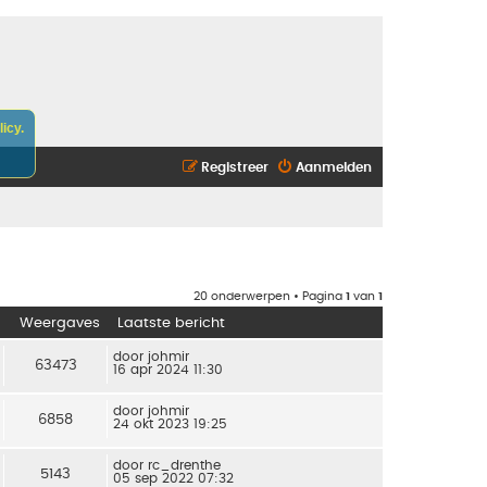
icy.
Registreer
Aanmelden
20 onderwerpen • Pagina
1
van
1
Weergaves
Laatste bericht
door
johmir
63473
16 apr 2024 11:30
door
johmir
6858
24 okt 2023 19:25
door
rc_drenthe
5143
05 sep 2022 07:32