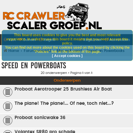
This board uses cookies to give you the best and most relevant
experience. In order to use this board it means that you need accept this
V&A
Doneer
Regels
Registreer
Aanmelden
policy.
You can find out more about the cookies used on this board by clicking the
Home
Forumoverzicht
Alles wat vaart
Speed en Powerboats
"Policies" link at the bottom of the page.
[ Accept cookies ]
Speed en Powerboats
20 onderwerpen • Pagina
1
van
1
Onderwerpen
Proboat Aerotrooper 25 Brushless Air Boat
The plane! The plane!... Of nee, toch niet...?
Proboat sonicwake 36
Volantex SR80 pro schade