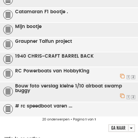
Catamaran F1 bootje .
Mijn bootje
Graupner Taifun project
1940 CHRIS-CRAFT BARREL BACK
RC Powerboats van HobbyKing
1
2
Bouw foto verslag kleine 1/10 airboat swamp
buggy
1
2
# rc speedboot varen ...
20 onderwerpen • Pagina
1
van
1
Ga naar