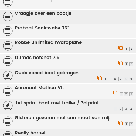
Vraagje over een bootje
Proboat Sonicwake 36"
Robbe unlimited hydroplane
1
2
Dumas hotshot 7.5
1
2
Oude speed boot gekregen
1
6
7
8
9
…
Aeronaut Mathea VII.
1
2
3
Jet sprint boat met trailer / 3d print
1
2
3
4
Gisteren gevaren met een maat van mij.
1
2
Really hornet