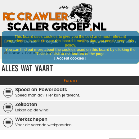
This board uses cookies to give you the best and most relevant
experience. In order to use this board it means that you need accept this
V&A
Doneer
Regels
Registreer
Aanmelden
policy.
You can find out more about the cookies used on this board by clicking the
Home
Forumoverzicht
Alles wat vaart
"Policies" link at the bottom of the page.
[ Accept cookies ]
Alles wat vaart
Forum
Speed en Powerboats
Speed maniac? Hier kun je terecht.
Zeilboten
Lekker op de wind
Werkschepen
Voor de varende werkpaarden