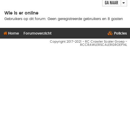
Ga naar
Wie is er online
Gebruikers op dit forum: Geen geregistreerde gebruikers en 8 gasten
Home
Forumoverzicht
Policies
Copyright 2017-2021 - RC Crawler Scaler Groep -
RCCRAWLERSCALERGROEP.NL