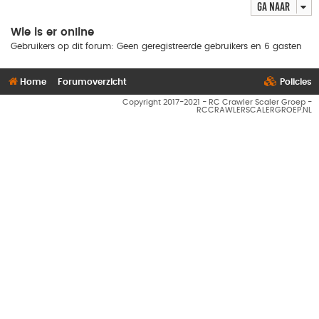
Ga naar
Wie is er online
Gebruikers op dit forum: Geen geregistreerde gebruikers en 6 gasten
Home
Forumoverzicht
Policies
Copyright 2017-2021 - RC Crawler Scaler Groep -
RCCRAWLERSCALERGROEP.NL