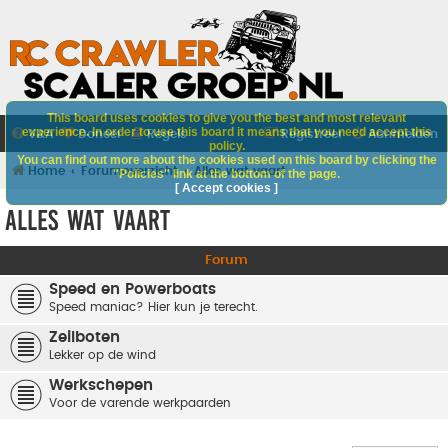
This board uses cookies to give you the best and most relevant
experience. In order to use this board it means that you need accept this
V&A
Doneer
Regels
Registreer
Aanmelden
policy.
You can find out more about the cookies used on this board by clicking the
Home
Forumoverzicht
Alles wat vaart
"Policies" link at the bottom of the page.
[ Accept cookies ]
Alles wat vaart
Forum
Speed en Powerboats
Speed maniac? Hier kun je terecht.
Zeilboten
Lekker op de wind
Werkschepen
Voor de varende werkpaarden