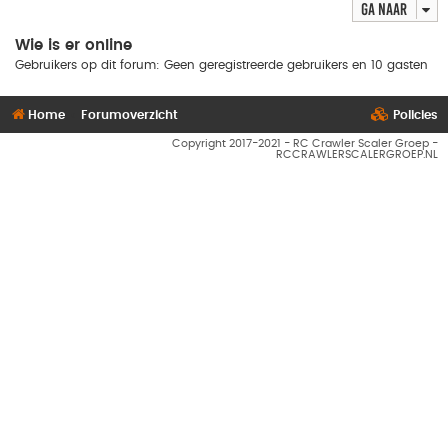
Ga naar
Wie is er online
Gebruikers op dit forum: Geen geregistreerde gebruikers en 10 gasten
Home
Forumoverzicht
Policies
Copyright 2017-2021 - RC Crawler Scaler Groep -
RCCRAWLERSCALERGROEP.NL