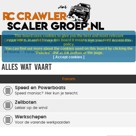
This board uses cookies to give you the best and most relevant
experience. In order to use this board it means that you need accept this
V&A
Doneer
Regels
Registreer
Aanmelden
policy.
You can find out more about the cookies used on this board by clicking the
Home
Forumoverzicht
Alles wat vaart
"Policies" link at the bottom of the page.
[ Accept cookies ]
Alles wat vaart
Forum
Speed en Powerboats
Speed maniac? Hier kun je terecht.
Zeilboten
Lekker op de wind
Werkschepen
Voor de varende werkpaarden