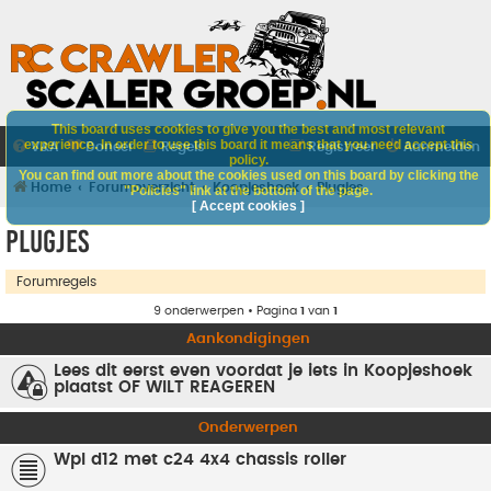
This board uses cookies to give you the best and most relevant
experience. In order to use this board it means that you need accept this
V&A
Doneer
Regels
Registreer
Aanmelden
policy.
You can find out more about the cookies used on this board by clicking the
Home
Forumoverzicht
Koopjeshoek
Plugjes
"Policies" link at the bottom of the page.
[ Accept cookies ]
Plugjes
Forumregels
9 onderwerpen • Pagina
1
van
1
Aankondigingen
Lees dit eerst even voordat je iets in Koopjeshoek
plaatst OF WILT REAGEREN
Onderwerpen
Wpl d12 met c24 4x4 chassis roller