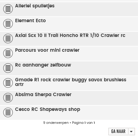
Allerlei spulletjes
Element Ecto
Axial Scx 10 II Trail Honcho RTR 1/10 Crawler rc
Parcours voor mini crawler
Rc aanhanger zelfbouw
Gmade R1 rock crawler buggy savox brushless
artr
Absima Sherpa Crawler
Cesco RC Shapeways shop
9 onderwerpen • Pagina
1
van
1
Ga naar