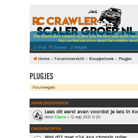
This board uses cookies to give you the best and most releva
You can find out more about the cookies used o
V&A
Doneer
Regels
Home
Forumoverzicht
Koopjeshoek
Plugjes
Plugjes
Forumregels
AANKONDIGINGEN
Lees dit eerst even voordat je iets in
door
Cesco
» 12 sep 2021 11:20
ONDERWERPEN
Wpl d12 met c24 4x4 chassis roller