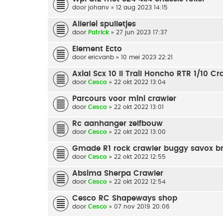
door
johanv
» 12 aug 2023 14:15
Allerlei spulletjes
door
Patrick
» 27 jun 2023 17:37
Element Ecto
door
ericvanb
» 10 mei 2023 22:21
Axial Scx 10 II Trail Honcho RTR 1/10 Cr
door
Cesco
» 22 okt 2022 13:04
Parcours voor mini crawler
door
Cesco
» 22 okt 2022 13:01
Rc aanhanger zelfbouw
door
Cesco
» 22 okt 2022 13:00
Gmade R1 rock crawler buggy savox br
door
Cesco
» 22 okt 2022 12:55
Absima Sherpa Crawler
door
Cesco
» 22 okt 2022 12:54
Cesco RC Shapeways shop
door
Cesco
» 07 nov 2019 20:06