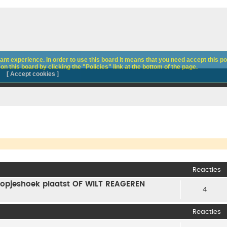
nt experience. In order to use this board it means that you need accept this pol
n this board by clicking the "Policies" link at the bottom of the page.
[ Accept cookies ]
Reacties
 Koopjeshoek plaatst OF WILT REAGEREN
4
Reacties