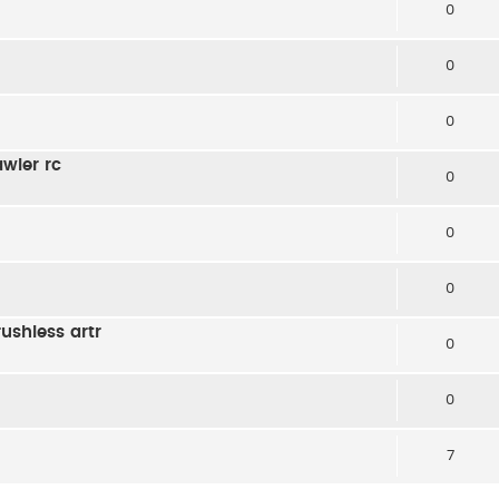
0
0
0
awler rc
0
0
0
ushless artr
0
0
7