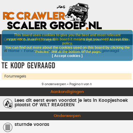
This board uses cookies to give you the best and most relevant
experience. In order to use this board it means that you need accept this
V&A
Doneer
Regels
Registreer
Aanmelden
policy.
You can find out more about the cookies used on this board by clicking the
Home
Forumoverzicht
Koopjeshoek
Te koop gevraagd
"Policies" link at the bottom of the page.
[ Accept cookies ]
Te koop gevraagd
Forumregels
9 onderwerpen • Pagina
1
van
1
Aankondigingen
Lees dit eerst even voordat je iets in Koopjeshoek
plaatst OF WILT REAGEREN
Onderwerpen
sturnde vooras