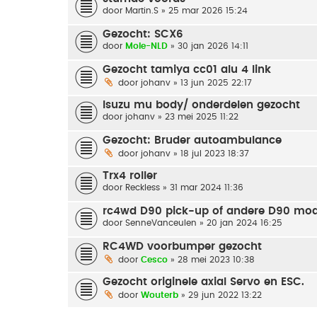
door
Martin.S
» 25 mar 2026 15:24
Gezocht: SCX6
door
Mole-NLD
» 30 jan 2026 14:11
Gezocht tamiya cc01 alu 4 link
door
johanv
» 13 jun 2025 22:17
Isuzu mu body/ onderdelen gezocht
door
johanv
» 23 mei 2025 11:22
Gezocht: Bruder autoambulance
door
johanv
» 18 jul 2023 18:37
Trx4 roller
door
Reckless
» 31 mar 2024 11:36
rc4wd D90 pick-up of andere D90 mod
door
SenneVanceulen
» 20 jan 2024 16:25
RC4WD voorbumper gezocht
door
Cesco
» 28 mei 2023 10:38
Gezocht originele axial Servo en ESC.
door
Wouterb
» 29 jun 2022 13:22