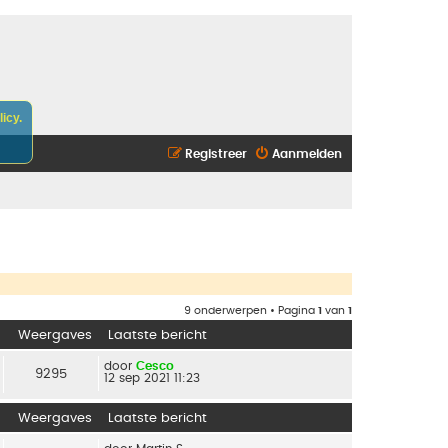
icy.
Registreer
Aanmelden
9 onderwerpen • Pagina
1
van
1
Weergaves
Laatste bericht
door
Cesco
9295
12 sep 2021 11:23
Weergaves
Laatste bericht