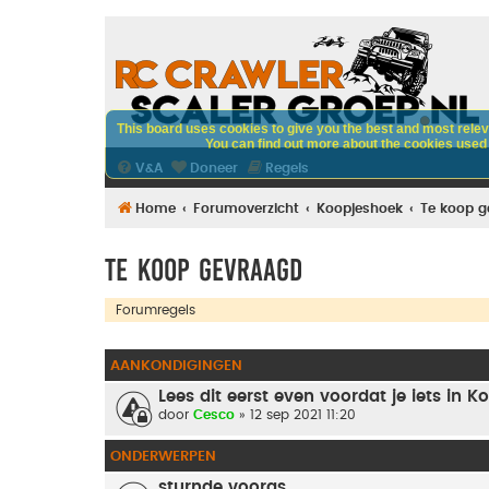
This board uses cookies to give you the best and most releva
You can find out more about the cookies used o
V&A
Doneer
Regels
Home
Forumoverzicht
Koopjeshoek
Te koop 
Te koop gevraagd
Forumregels
AANKONDIGINGEN
Lees dit eerst even voordat je iets in
door
Cesco
» 12 sep 2021 11:20
ONDERWERPEN
sturnde vooras