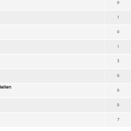
0
1
0
1
3
0
ellen
0
0
7