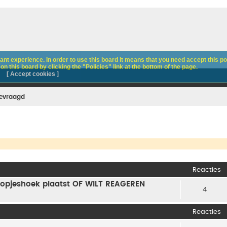
nt experience. In order to use this board it means that you need accept this pol
n this board by clicking the "Policies" link at the bottom of the page.
[ Accept cookies ]
gevraagd
Reacties
 Koopjeshoek plaatst OF WILT REAGEREN
4
Reacties