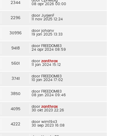
door
Cphelbig
2344
08 apr 2026 00:00
door
JurjenF
2296
11 nov 2025 12:24
door
johanv
30996
19 jan 2025 13:33
door
FREEDOM83
9418
24 apr 2024 08:59
door
zanthrax
5601
11 jan 2024 15:12
door
FREEDOM83
3741
10 jan 2024 17:02
door
FREEDOM83
3850
08 jan 2024 09:46
door
zanthrax
4095
30 okt 2023 22:26
door
wim1943
4222
30 sep 2023 16:08