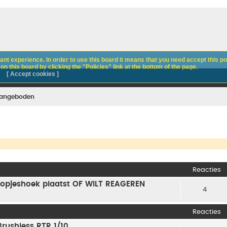
nt experience. In order to use this board it means that you need accept this pol
n this board by clicking the "Policies" link at the bottom of the page.
[ Accept cookies ]
aangeboden
Reacties
 Koopjeshoek plaatst OF WILT REAGEREN
4
Reacties
rushless RTR 1/10