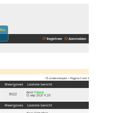
icy.
Registreer
Aanmelden
15 onderwerpen • Pagina
1
van
1
Weergaves
Laatste bericht
door
Cesco
9522
12 sep 2021 11:23
Weergaves
Laatste bericht