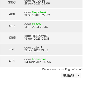
door
Honda PS
3903
21 sep 2023 09:06
door
TerpstraAJ
4181
21 aug 2023 22:02
door
Cesco
4192
13 jul 2023 20:36
door
FREEDOM83
4356
19 apr 2023 09:38
door
JurjenF
4128
12 apr 2023 13:43
door
Tonscaler
4031
04 mar 2023 16:56
15 onderwerpen • Pagina
1
van
1
Ga naar