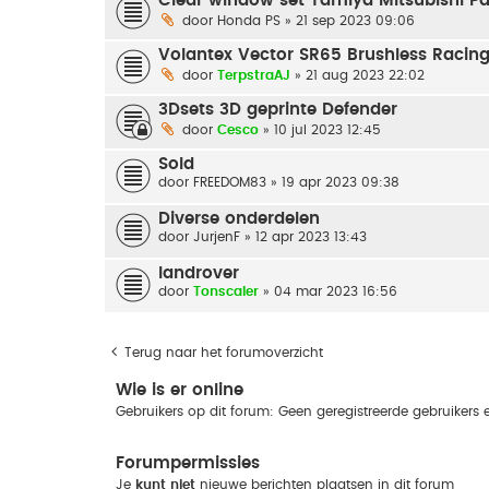
Clear window set Tamiya Mitsubishi P
door
Honda PS
» 21 sep 2023 09:06
Volantex Vector SR65 Brushless Racin
door
TerpstraAJ
» 21 aug 2023 22:02
3Dsets 3D geprinte Defender
door
Cesco
» 10 jul 2023 12:45
Sold
door
FREEDOM83
» 19 apr 2023 09:38
Diverse onderdelen
door
JurjenF
» 12 apr 2023 13:43
landrover
door
Tonscaler
» 04 mar 2023 16:56
Terug naar het forumoverzicht
Wie is er online
Gebruikers op dit forum: Geen geregistreerde gebruikers 
Forumpermissies
Je
kunt niet
nieuwe berichten plaatsen in dit forum