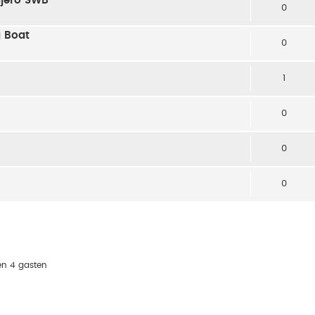
ajero SWB
0
g Boat
0
1
0
0
0
en 4 gasten