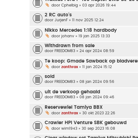
door
Cphelbig
» 03 apr 2026 19:44
2 RC auto's
door
JurjenF
» 11 nov 2025 12:24
Nikko Mercedes 1:18 hardbody
door
johanv
» 19 jan 2025 13:33
Withdrawn from sale
door
FREEDOM83
» 24 apr 2024 08:59
Te koop: Gmade Sawback op bladvere
door
zanthrax
» 11 jan 2024 15:12
sold
door
FREEDOM83
» 08 jan 2024 09:56
uit de verkoop gehaald
door
FREEDOM83
» 08 jan 2024 09:46
Reservewiel Tamiya BBX
door
zanthrax
» 30 okt 2023 22:26
Crawler HPI Venture SBK gebouwd
door
wim1943
» 30 sep 2023 16:08