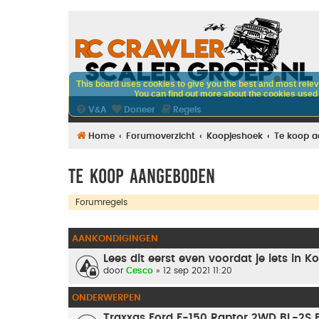
This board uses cookies to give you the best and most releva
You can find out more about the cookies used o
V&A
Doneer
Regels
Home
Forumoverzicht
Koopjeshoek
Te koop 
Te koop aangeboden
Forumregels
AANKONDIGINGEN
Lees dit eerst even voordat je iets in
door
Cesco
» 12 sep 2021 11:20
ONDERWERPEN
Traxxas Ford F-150 Raptor 2WD BL-2S B