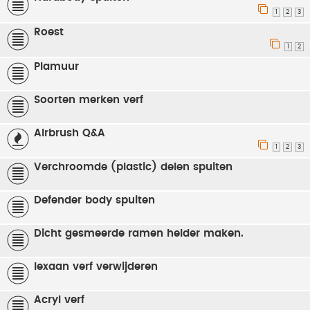
1
2
3
Roest
1
2
Plamuur
Soorten merken verf
AIrbrush Q&A
1
2
3
Verchroomde (plastic) delen spuiten
Defender body spuiten
Dicht gesmeerde ramen helder maken.
lexaan verf verwijderen
Acryl verf