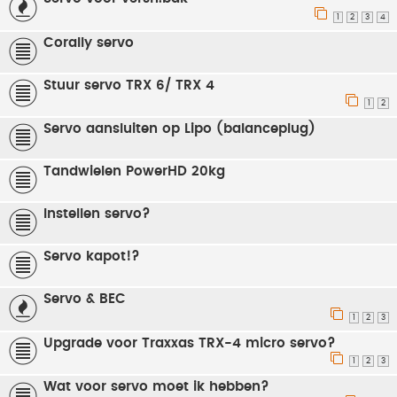
1
2
3
4
Corally servo
Stuur servo TRX 6/ TRX 4
1
2
Servo aansluiten op Lipo (balanceplug)
Tandwielen PowerHD 20kg
Instellen servo?
Servo kapot!?
Servo & BEC
1
2
3
Upgrade voor Traxxas TRX-4 micro servo?
1
2
3
Wat voor servo moet ik hebben?