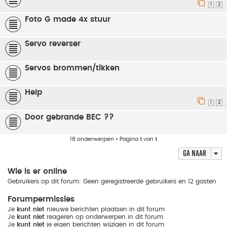
1
2
Foto G made 4x stuur
Servo reverser
Servos brommen/tikken
Help
1
2
Door gebrande BEC ??
18 onderwerpen • Pagina
1
van
1
Ga naar
Wie is er online
Gebruikers op dit forum: Geen geregistreerde gebruikers en 12 gasten
Forumpermissies
Je
kunt niet
nieuwe berichten plaatsen in dit forum
Je
kunt niet
reageren op onderwerpen in dit forum
Je
kunt niet
je eigen berichten wijzigen in dit forum