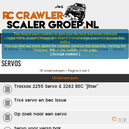
This board uses cookies to give you the best and most relevant
experience. In order to use this board it means that you need accept this
V&A
Doneer
Regels
Registreer
Aanmelden
policy.
You can find out more about the cookies used on this board by clicking the
Home
Forumoverzicht
Algemeen
Algemene techniek
Servos
"Policies" link at the bottom of the page.
[ Accept cookies ]
Servos
18 onderwerpen • Pagina
1
van
1
Onderwerpen
Traxxas 2255 Servo & 2262 BEC "jitter"
Trx4 servo en bec issue
Op zoek naar een servo
1
2
Servo voor versn.bak