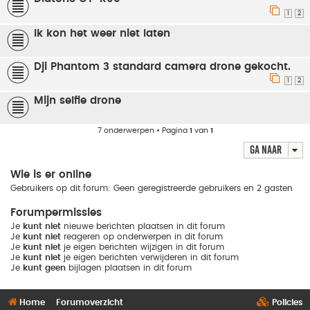
1
2
Ik kon het weer niet laten
Dji Phantom 3 standard camera drone gekocht.
1
2
Mijn selfie drone
7 onderwerpen • Pagina
1
van
1
Ga naar
Wie is er online
Gebruikers op dit forum: Geen geregistreerde gebruikers en 2 gasten
Forumpermissies
Je
kunt niet
nieuwe berichten plaatsen in dit forum
Je
kunt niet
reageren op onderwerpen in dit forum
Je
kunt niet
je eigen berichten wijzigen in dit forum
Je
kunt niet
je eigen berichten verwijderen in dit forum
Je
kunt geen
bijlagen plaatsen in dit forum
Home
Forumoverzicht
Policies